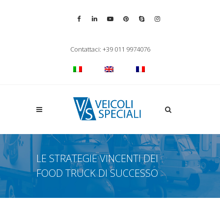
Vai alla pagina Facebook
Vai al profilo LinkedIn
Vai al canale YouTube
Vai al profilo Pinterest
Chiama su Skype
Vai al profilo Inst
Chiudi ricerca
Contattaci: +39 011 9974076
Apri la ricerca
LE STRATEGIE VINCENTI DEI
FOOD TRUCK DI SUCCESSO