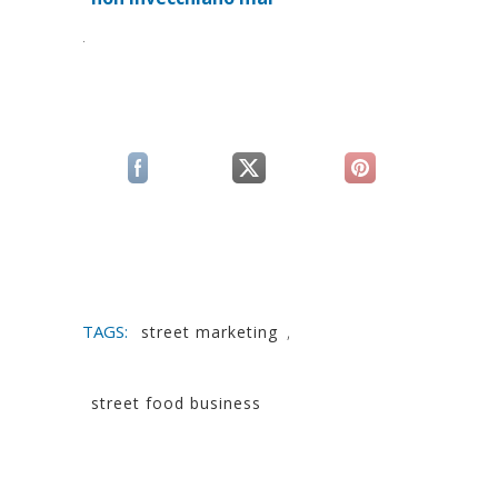
.
(si apre in una nuova scheda)
(si apre in una nuova scheda)
(si apre in una n
TAGS:
street marketing
,
street food business