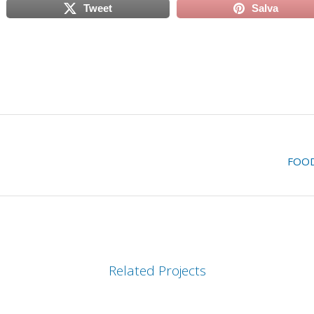
Tweet
Salva
scheda)
(si apre in una nuova scheda)
(si apre in
FOO
Related Projects