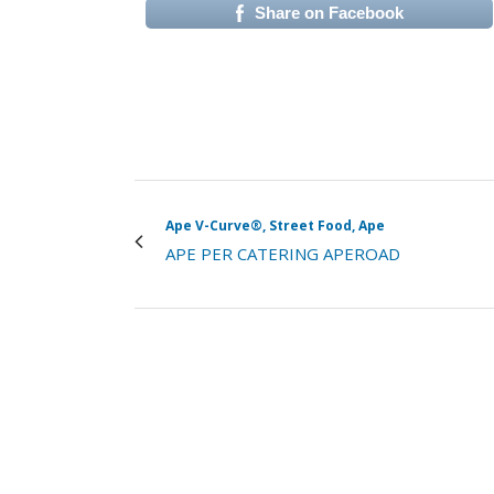
Share on Facebook
(si apre in una nuova 
Ape V-Curve®, Street Food, Ape
APE PER CATERING APEROAD