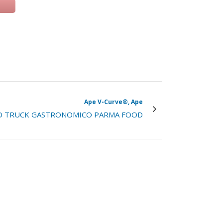
 una nuova scheda)
Ape V-Curve®, Ape
D TRUCK GASTRONOMICO PARMA FOOD