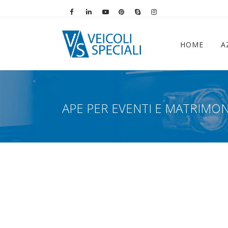
Vai alla pagina Facebook
Vai al profilo LinkedIn
Vai al canale YouTube
Vai al profilo Pinterest
Chiama su Skype
Vai al profilo Instag
HOME
A
APE PER EVENTI E MATRIMON