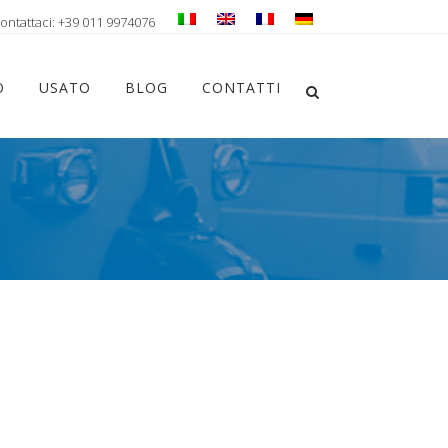
ontattaci: +39 011 9974076
Chiudi ricerca
O
USATO
BLOG
CONTATTI
Apri la ricerca