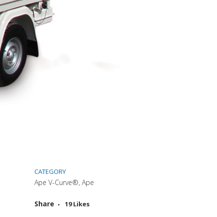
CATEGORY
Ape V-Curve®, Ape
(si apre in una nuova scheda)
Attiva comando
Share
19
Likes