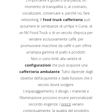
L’importante è godersi una pausa, un
momento di tranquillità o, al contrario,
socializzare, conversare e, perchè no, fare
networking. Il
food truck caffetteria
può
assumere le sembianze di un’Ape V-Curve, di
un NV Food Truck o di un veicolo d’epoca per
vendere esclusivamente caffè, per
promuovere macchine da caffè o per offrire
un’ampia gamma di piatti e prodotti.
Non ci sono limiti alla varietà di
configurazioni
che può acquisire una
caffetteria ambulante
. Tutto dipende dagli
obiettivi dell’acquirente e dalle funzioni che il
veicolo dovrà svolgere.
L’equipaggiamento, il design, i materiali e
l’illuminazione possono essere personalizzati
secondo esigenze. I
prezzi
variano
contestualmente, la qualità del prodotto