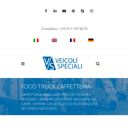
Vai alla pagina Facebook
Vai al profilo LinkedIn
Vai al canale YouTube
Vai al profilo Pinterest
Chiama su Skype
Vai al profilo Inst
Chiudi ricerca
Contattaci: +39 011 9974076
Apri la ricerca
FOOD TRUCK CAFFETTERIA
CAFFETTERIE AMBULANTI PROGETTATE PER
VENDERE CAFFÈ, PROMUOVERE MACCHINE DA
CAFFÈ, OFFRIRE UN SERVIZIO DI RISTORAZIONE,
SECONDO NECESSITÀ