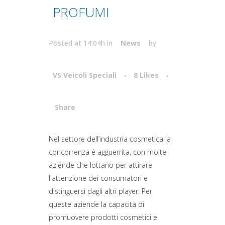
PROFUMI
Posted at 14:04h
in
News
by
VS Veicoli Speciali
8
Likes
Share
Attiva comando
Nel settore dell’industria cosmetica la
concorrenza è agguerrita, con molte
aziende che lottano per attirare
l'attenzione dei consumatori e
distinguersi dagli altri player. Per
queste aziende la capacità di
promuovere prodotti cosmetici e