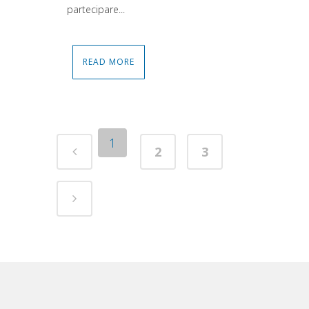
partecipare...
READ MORE
1
2
3