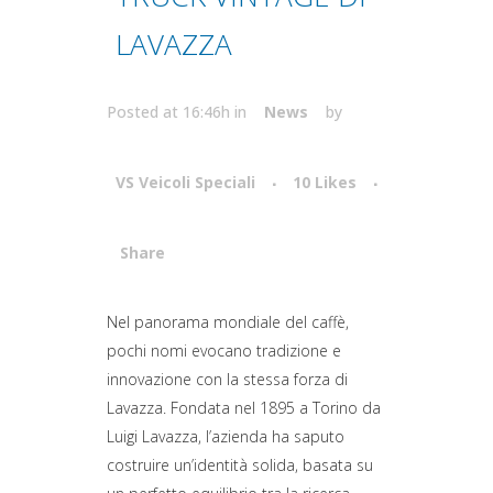
LAVAZZA
Posted at 16:46h
in
News
by
VS Veicoli Speciali
10
Likes
Share
Attiva comando
Nel panorama mondiale del caffè,
pochi nomi evocano tradizione e
innovazione con la stessa forza di
Lavazza. Fondata nel 1895 a Torino da
Luigi Lavazza, l’azienda ha saputo
costruire un’identità solida, basata su