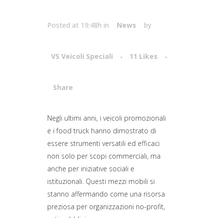
Posted at 19:48h
in
News
by
VS Veicoli Speciali
11
Likes
Share
Attiva comando
Negli ultimi anni, i veicoli promozionali
e i food truck hanno dimostrato di
essere strumenti versatili ed efficaci
non solo per scopi commerciali, ma
anche per iniziative sociali e
istituzionali. Questi mezzi mobili si
stanno affermando come una risorsa
preziosa per organizzazioni no-profit,