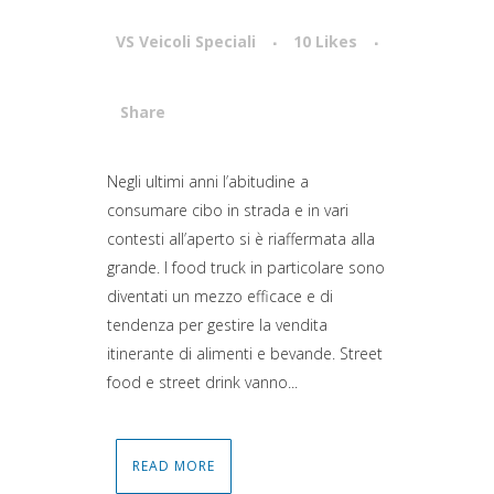
VS Veicoli Speciali
10
Likes
Share
Attiva comando
Negli ultimi anni l’abitudine a
consumare cibo in strada e in vari
contesti all’aperto si è riaffermata alla
grande. I food truck in particolare sono
diventati un mezzo efficace e di
tendenza per gestire la vendita
itinerante di alimenti e bevande. Street
food e street drink vanno...
READ MORE