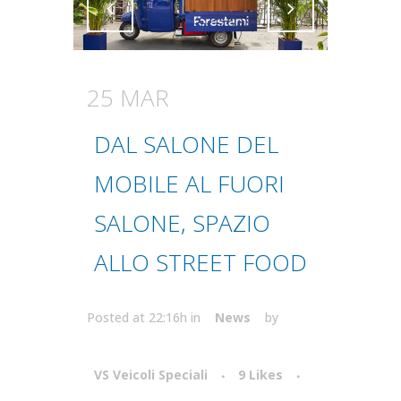
Attiva comando
Attiva comando
25 MAR
DAL SALONE DEL
MOBILE AL FUORI
SALONE, SPAZIO
ALLO STREET FOOD
Posted at 22:16h
in
News
by
VS Veicoli Speciali
9
Likes