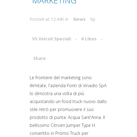
MARKETING
Posted at 12:44h
in
News
by
VS Veicoli Speciali
6
Likes
Share
Attiva comando
Le frontiere del marketing sono
illimitate, l'azienda Fonti di Vinadio SpA
lo dimostra una volta di più
acquistando un food truck nuovo dallo
stile retró per promuovere il suo
prodotto di punta: Acqua Sant'Anna. Il
bellissimo Citroën Jumper Type H
convertito in Promo Truck per