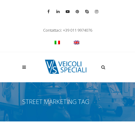
Vai alla pagina Facebook
Vai al profilo LinkedIn
Vai al canale YouTube
Vai al profilo Pinterest
Chiama su Skype
Vai al profilo Inst
Chiudi ricerca
Contattaci: +39 011 9974076
Apri la ricerca
STREET MARKETING TAG