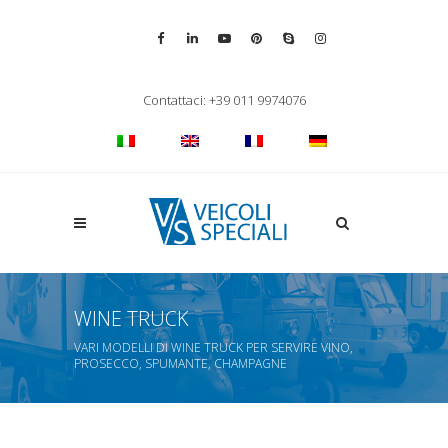
Vai alla pagina Facebook
Vai al profilo LinkedIn
Vai al canale YouTube
Vai al profilo Pinterest
Chiama su Skype
Vai al profilo Inst
Chiudi ricerca
Contattaci: +39 011 9974076
Apri la ricerca
WINE TRUCK
VARI MODELLI DI WINE TRUCK PER SERVIRE VINO,
PROSECCO, SPUMANTE, CHAMPAGNE