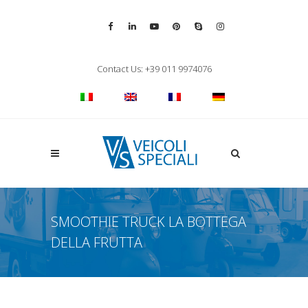
Vai alla pagina Facebook
Vai al profilo LinkedIn
Vai al canale YouTube
Vai al profilo Pinterest
Chiama su Skype
Vai al profilo Inst
Chiudi ricerca
Contact Us: +39 011 9974076
Apri la ricerca
SMOOTHIE TRUCK LA BOTTEGA
DELLA FRUTTA