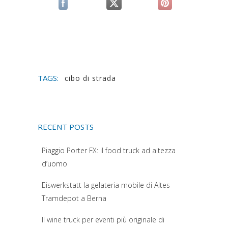
(si apre in una nuova scheda)
(si apre in una nuova scheda)
(si apre in una n
TAGS:
cibo di strada
RECENT POSTS
Piaggio Porter FX: il food truck ad altezza
d’uomo
Eiswerkstatt la gelateria mobile di Altes
Tramdepot a Berna
Il wine truck per eventi più originale di