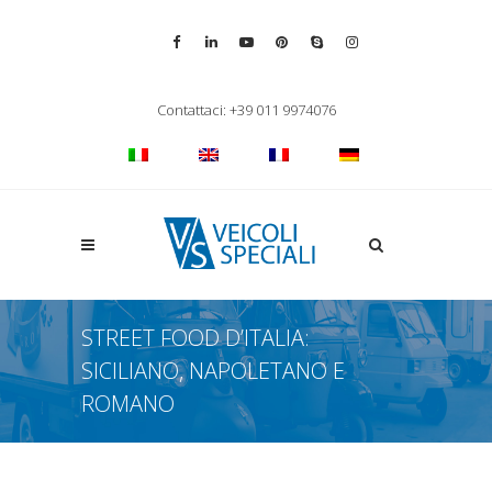
Vai alla pagina Facebook
Vai al profilo LinkedIn
Vai al canale YouTube
Vai al profilo Pinterest
Chiama su Skype
Vai al profilo Inst
Chiudi ricerca
Contattaci: +39 011 9974076
Apri la ricerca
STREET FOOD D’ITALIA:
SICILIANO, NAPOLETANO E
ROMANO