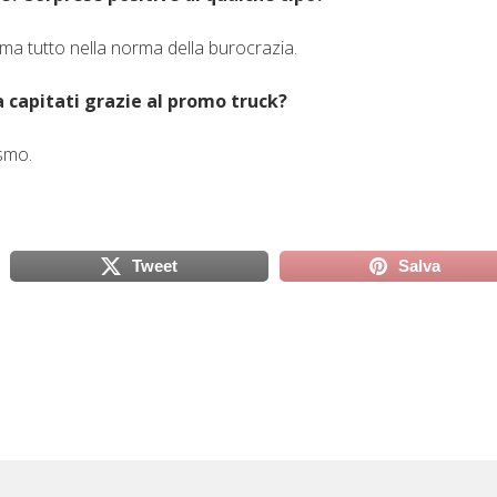
 ma tutto nella norma della burocrazia.
 capitati grazie al promo truck?
smo.
Tweet
Salva
scheda)
(si apre in una nuova scheda)
(si apre in