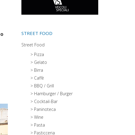
STREET FOOD
lo
Street Food
> Pizza
> Gelato
> Birra
> Caffè
> BBQ / Grill
> Hamburger / Burger
> Cocktail-Bar
> Paninoteca
> Wine
> Pasta
> Pasticceria