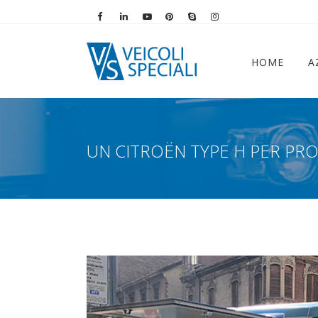
Vai alla pagina Facebook
Vai al profilo LinkedIn
Vai al canale YouTube
Vai al profilo Pinterest
Chiama su Skype
Vai al profilo Instag
HOME
A
UN CITROËN TYPE H PER PR