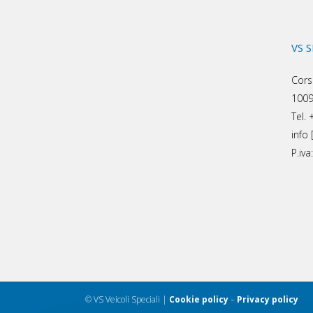
VS 
Cors
1009
Tel.
info 
P.iv
© VS Veicoli Speciali |
Cookie policy
–
Privacy policy