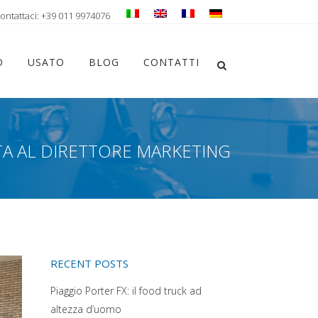
ontattaci: +39 011 9974076
Chiudi ricerca
O
USATO
BLOG
CONTATTI
Apri la ricerca
TA AL DIRETTORE MARKETING
RECENT POSTS
Piaggio Porter FX: il food truck ad
altezza d’uomo