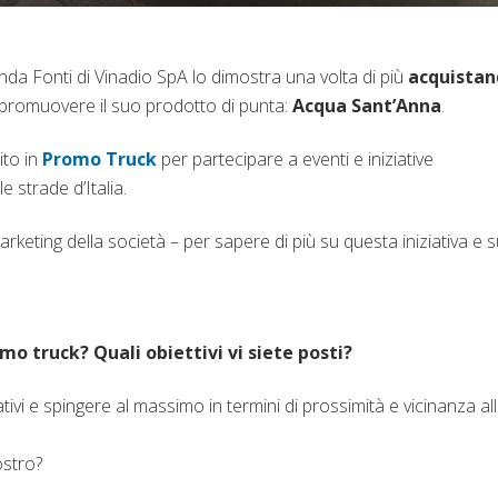
ienda Fonti di Vinadio SpA lo dimostra una volta di più
acquistan
promuovere il suo prodotto di punta:
Acqua Sant’Anna
.
(si apre in una nuova scheda)
ito in
Promo Truck
per partecipare a eventi e iniziative
 strade d’Italia.
rketing della società – per sapere di più su questa iniziativa e s
mo truck? Quali obiettivi vi siete posti?
vi e spingere al massimo in termini di prossimità e vicinanza al
ostro?