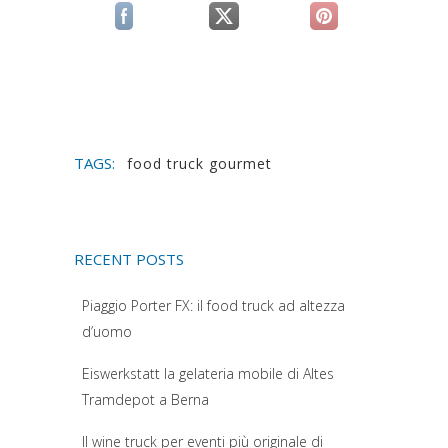
(si apre in una nuova scheda)
(si apre in una nuova scheda)
(si apre in una n
TAGS:
food truck gourmet
RECENT POSTS
Piaggio Porter FX: il food truck ad altezza
d’uomo
Eiswerkstatt la gelateria mobile di Altes
Tramdepot a Berna
Il wine truck per eventi più originale di