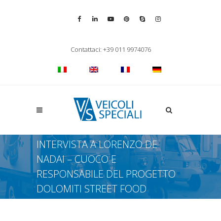
Vai alla pagina Facebook
Vai al profilo LinkedIn
Vai al canale YouTube
Vai al profilo Pinterest
Chiama su Skype
Vai al profilo Inst
Chiudi ricerca
Contattaci: +39 011 9974076
Apri la ricerca
INTERVISTA A LORENZO DE
NADAI – CUOCO E
RESPONSABILE DEL PROGETTO
DOLOMITI STREET FOOD