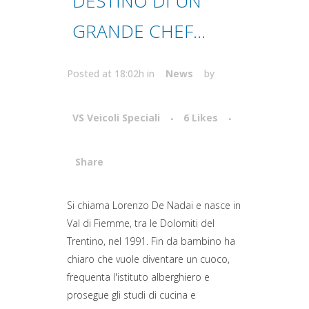
DESTINO DI UN
GRANDE CHEF…
Posted at 18:02h
in
News
by
VS Veicoli Speciali
6
Likes
Share
Attiva comando
Si chiama Lorenzo De Nadai e nasce in
Val di Fiemme, tra le Dolomiti del
Trentino, nel 1991. Fin da bambino ha
chiaro che vuole diventare un cuoco,
frequenta l'istituto alberghiero e
prosegue gli studi di cucina e