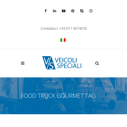
Vai alla pagina Facebook
Vai al profilo LinkedIn
Vai al canale YouTube
Vai al profilo Pinterest
Chiama su Skype
Vai al profilo Inst
Chiudi ricerca
Contattaci: +39 011 9974076
Apri la ricerca
FOOD TRUCK GOURMET TAG