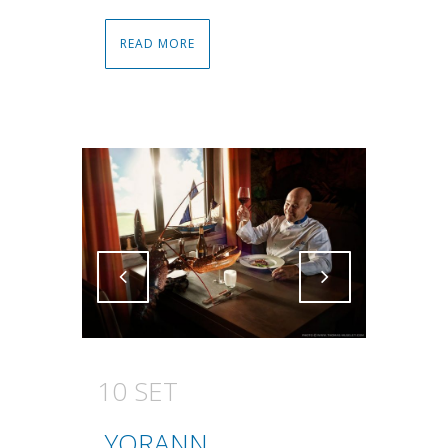
READ MORE
Attiva comando
Attiva comando
10 SET
YORANN