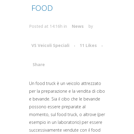
FOOD
Posted at 14:16h
in
News
by
VS Veicoli Speciali
11
Likes
Share
Attiva comando
Un food truck è un veicolo attrezzato
per la preparazione e la vendita di cibo
e bevande. Sia il cibo che le bevande
possono essere preparate al
momento, sul food truck, o altrove (per
esempio in un laboratorio) per essere
successivamente vendute con il food