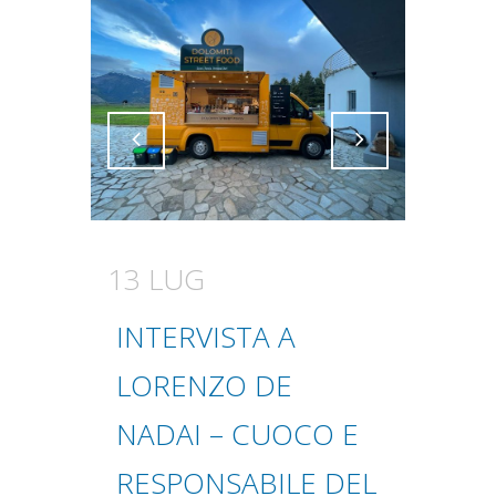
Attiva comando
Attiva comando
13 LUG
INTERVISTA A
LORENZO DE
NADAI – CUOCO E
RESPONSABILE DEL