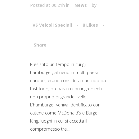
Posted at 00:21h
in
News
by
VS Veicoli Speciali
8
Likes
Share
Attiva comando
È esistito un tempo in cui gli
hamburger, almeno in molti paesi
europei, erano considerati un cibo da
fast food, preparato con ingredienti
non proprio di grande livello.
L’hamburger veniva identificato con
catene come McDonald’s e Burger
King, luoghi in cui si accetta il
compromesso tra...