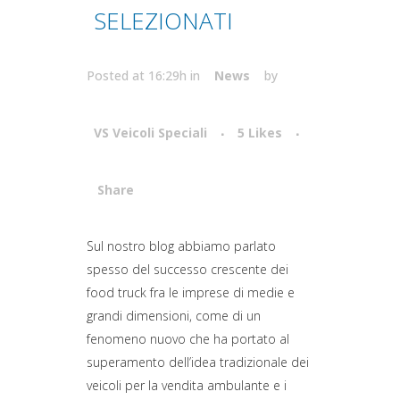
SELEZIONATI
Posted at 16:29h
in
News
by
VS Veicoli Speciali
5
Likes
Share
Attiva comando
Sul nostro blog abbiamo parlato
spesso del successo crescente dei
food truck fra le imprese di medie e
grandi dimensioni, come di un
fenomeno nuovo che ha portato al
superamento dell’idea tradizionale dei
veicoli per la vendita ambulante e i