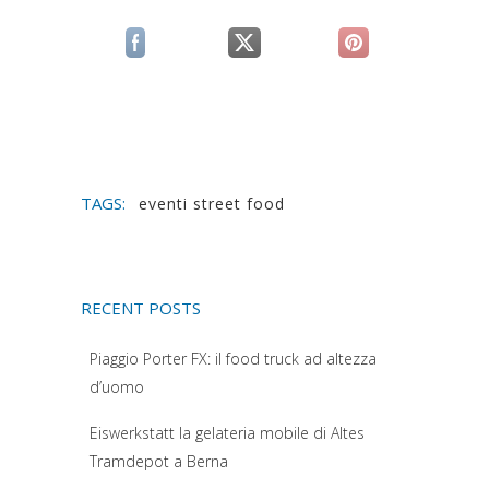
(si apre in una nuova scheda)
(si apre in una nuova scheda)
(si apre in una n
TAGS:
eventi street food
RECENT POSTS
Piaggio Porter FX: il food truck ad altezza
d’uomo
Eiswerkstatt la gelateria mobile di Altes
Tramdepot a Berna