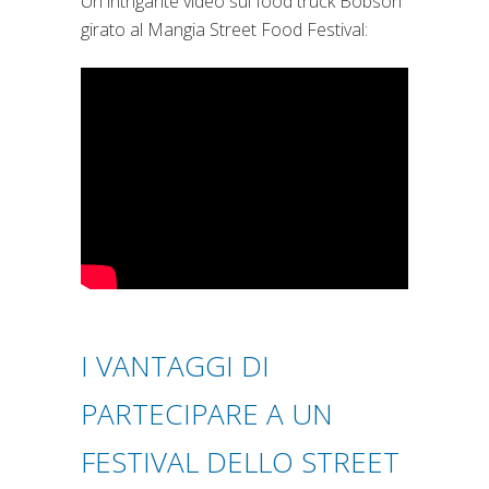
Un intrigante video sul food truck Bobson
girato al Mangia Street Food Festival:
I VANTAGGI DI
PARTECIPARE A UN
FESTIVAL DELLO STREET