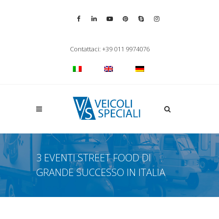
Vai alla pagina Facebook
Vai al profilo LinkedIn
Vai al canale YouTube
Vai al profilo Pinterest
Chiama su Skype
Vai al profilo Inst
Chiudi ricerca
Contattaci: +39 011 9974076
Apri la ricerca
3 EVENTI STREET FOOD DI
GRANDE SUCCESSO IN ITALIA