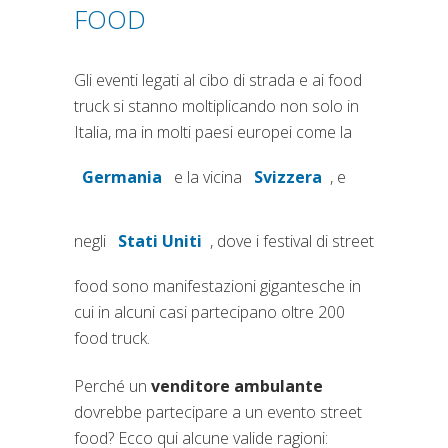
FOOD
Gli eventi legati al cibo di strada e ai food
truck si stanno moltiplicando non solo in
Italia, ma in molti paesi europei come la
Germania
e la vicina
Svizzera
, e
(si apre in una nuova scheda)
(si apre in una nuov
negli
Stati Uniti
, dove i festival di street
(si apre in una nuova scheda)
food sono manifestazioni gigantesche in
cui in alcuni casi partecipano oltre 200
food truck.
Perché un
venditore ambulante
dovrebbe partecipare a un evento street
food? Ecco qui alcune valide ragioni: