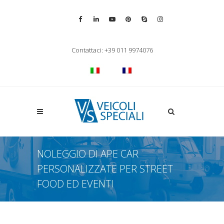
Vai alla pagina Facebook
Vai al profilo LinkedIn
Vai al canale YouTube
Vai al profilo Pinterest
Chiama su Skype
Vai al profilo Inst
Chiudi ricerca
Contattaci: +39 011 9974076
Apri la ricerca
NOLEGGIO DI APE CAR
PERSONALIZZATE PER STREET
FOOD ED EVENTI