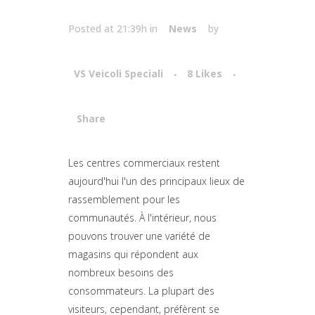
Posted at 21:39h
in
News
by
VS Veicoli Speciali
8
Likes
Share
Attiva comando
Les centres commerciaux restent
aujourd'hui l'un des principaux lieux de
rassemblement pour les
communautés. À l'intérieur, nous
pouvons trouver une variété de
magasins qui répondent aux
nombreux besoins des
consommateurs. La plupart des
visiteurs, cependant, préfèrent se