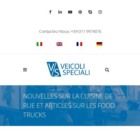
Vai alla pagina Facebook
Vai al profilo LinkedIn
Vai al canale YouTube
Vai al profilo Pinterest
Chiama su Skype
Vai al profilo Inst
Chiudi ricerca
Contactez-Nous: +39 011 9974076
Apri la ricerca
NOUVELLES SUR LA CUISINE DE
RUE ET ARTICLES SUR LES FOOD
TRUCKS