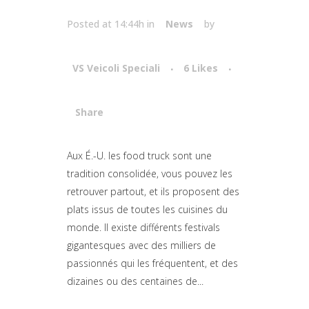
Posted at 14:44h
in
News
by
VS Veicoli Speciali
6
Likes
Share
Attiva comando
Aux É.-U. les food truck sont une
tradition consolidée, vous pouvez les
retrouver partout, et ils proposent des
plats issus de toutes les cuisines du
monde. Il existe différents festivals
gigantesques avec des milliers de
passionnés qui les fréquentent, et des
dizaines ou des centaines de...