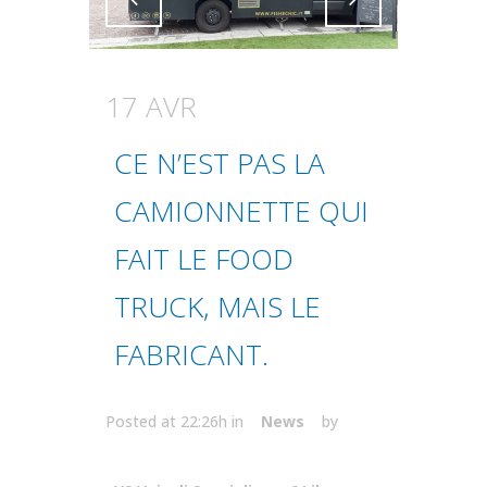
Attiva comando
Attiva comando
17 AVR
CE N’EST PAS LA
CAMIONNETTE QUI
FAIT LE FOOD
TRUCK, MAIS LE
FABRICANT.
Posted at 22:26h
in
News
by