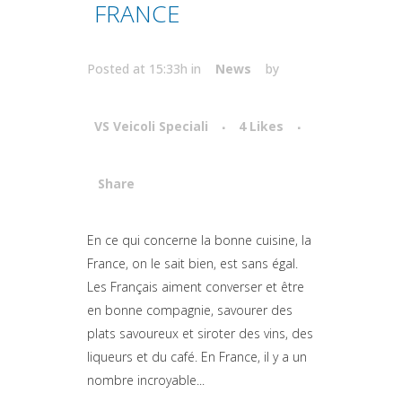
FRANCE
Posted at 15:33h
in
News
by
VS Veicoli Speciali
4
Likes
Share
Attiva comando
En ce qui concerne la bonne cuisine, la
France, on le sait bien, est sans égal.
Les Français aiment converser et être
en bonne compagnie, savourer des
plats savoureux et siroter des vins, des
liqueurs et du café. En France, il y a un
nombre incroyable...