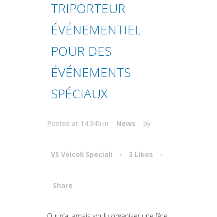
TRIPORTEUR
ÉVÉNEMENTIEL
POUR DES
ÉVÉNEMENTS
SPÉCIAUX
Posted at 14:34h
in
News
by
VS Veicoli Speciali
3
Likes
Share
Attiva comando
Qui n’a jamais voulu organiser une fête