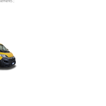
pements ;
T FOOD
INE
lectriques,
 Food, Chef
KES