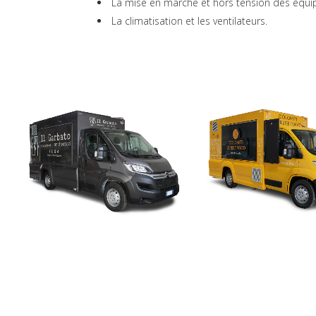
La mise en marche et hors tension des équi
La climatisation et les ventilateurs.
PRO X FOOD TRUCK TOSCANA
DOLOMITI STREE
FOOD
GOURMET CUIS
Food trucks, Véhicules électriques,
Food trucks, Véhicules é
Pro X Food Truck
Pro X Food Truck, Street
VIEW
9
LIKES
VIEW
29
LI