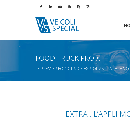
Vai alla pagina Facebook
Vai al profilo LinkedIn
Vai al canale YouTube
Vai al profilo Pinterest
Chiama su Skype
Vai al profilo Instag
H
FOOD TRUCK PRO X
LE PREMIER FOOD TRUCK EXPLOITANT LA TECHNO
EXTRA : L’APPLI 