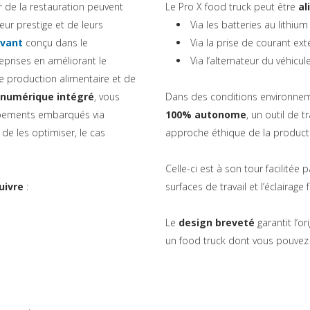
 de la restauration peuvent
Le Pro X food truck peut être
al
eur prestige et de leurs
Via les batteries au lithiu
vant
conçu dans le
Via la prise de courant exté
eprises en améliorant le
Via l’alternateur du véhicul
e production alimentaire et de
numérique intégré
, vous
Dans des conditions environnem
uipements embarqués via
100% autonome
, un outil de 
 de les optimiser, le cas
approche éthique de la product
Celle-ci est à son tour facilitée 
uivre
:
surfaces de travail et l’éclairage
Le
design breveté
garantit l’o
un food truck dont vous pouvez 