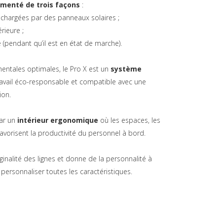
imenté de trois façons
:
m chargées par des panneaux solaires ;
rieure ;
e (pendant qu’il est en état de marche).
entales optimales, le Pro X est un
système
travail éco-responsable et compatible avec une
ion.
par un
intérieur ergonomique
où les espaces, les
 favorisent la productivité du personnel à bord.
riginalité des lignes et donne de la personnalité à
personnaliser toutes les caractéristiques.