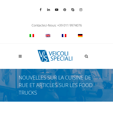
Vai alla pagina Facebook
Vai al profilo LinkedIn
Vai al canale YouTube
Vai al profilo Pinterest
Chiama su Skype
Vai al profilo Inst
Chiudi ricerca
Contactez-Nous: +39 011 9974076
Apri la ricerca
NOUVELLES SUR LA CUISINE DE
RUE ET ARTICLES SUR LES FOOD
TRUCKS