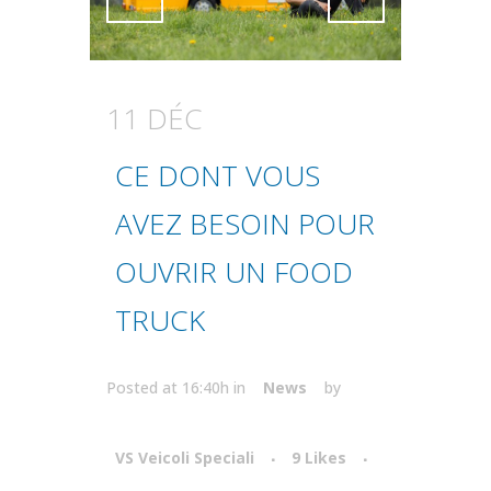
Attiva comando
Attiva comando
11 DÉC
CE DONT VOUS
AVEZ BESOIN POUR
OUVRIR UN FOOD
TRUCK
Posted at 16:40h
in
News
by
VS Veicoli Speciali
9
Likes