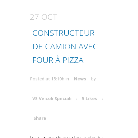
27 OCT
CONSTRUCTEUR
DE CAMION AVEC
FOUR À PIZZA
Posted at 15:10h
in
News
by
VS Veicoli Speciali
5
Likes
Share
Attiva comando
Les camions de pizza font partie des