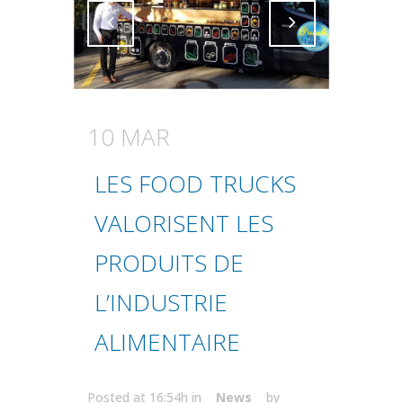
Attiva comando
Attiva comando
10 MAR
LES FOOD TRUCKS
VALORISENT LES
PRODUITS DE
L’INDUSTRIE
ALIMENTAIRE
Posted at 16:54h
in
News
by