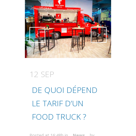
Attiva comando
Attiva comando
12 SEP
DE QUOI DÉPEND
LE TARIF D’UN
FOOD TRUCK ?
Posted at 16:48h
in
News
by