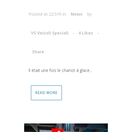
Posted at 22:51h
in
News
by
VS Veicoli Speciali
4
Likes
Share
Attiva comando
Il était une fois le chariot à glace...
READ MORE