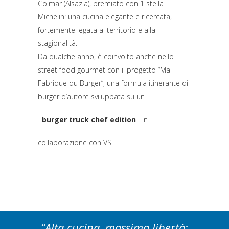
Colmar (Alsazia), premiato con 1 stella
Michelin: una cucina elegante e ricercata,
fortemente legata al territorio e alla
stagionalità.
Da qualche anno, è coinvolto anche nello
street food gourmet con il progetto “Ma
Fabrique du Burger”, una formula itinerante di
burger d’autore sviluppata su un
burger truck chef edition
in
(si apre in una nuova scheda)
collaborazione con VS.
“Alta cucina, massima libertà: