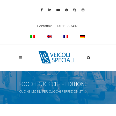
Vai alla pagina Facebook
Vai al profilo LinkedIn
Vai al canale YouTube
Vai al profilo Pinterest
Chiama su Skype
Vai al profilo Inst
Chiudi ricerca
Contattaci: +39 011 9974076
Apri la ricerca
FOOD TRUCK CHEF EDITION
CUCINE MOBILI PER CUOCHI PERFEZIONISTI