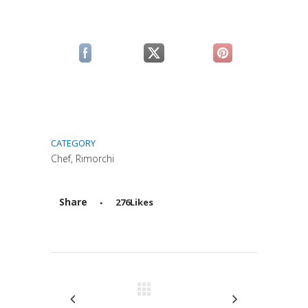
(si apre in una nuova scheda)
(si apre in una nuova scheda)
(si apre in una n
CATEGORY
Chef, Rimorchi
Share
276
Likes
Attiva comando