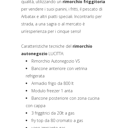
qualità, utilizzando un
rimorchio friggitoria
per vendere i suoi panini, i fritti, il pescato di
Arbatax e altri piatti speciali. Incontrarlo per
strada, a una sagra o al mercato è
un’esperienza per i cinque sensi!
Caratteristiche tecniche del
rimorchio
autonegozio
LUCITTA:
Rimorchio Autonegozio VS
Bancone anteriore con vetrina
refrigerata
Armadio frigo da 800 lt
Modulo freezer 1 anta
Bancone posteriore con zona cucina
con cappa
3 friggitrici da 20lt a gas
fry top da 80 cromato a gas
vano impianto gas