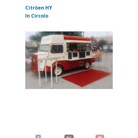
Citröen HY
(si apre in una nuova scheda)
In Circolo