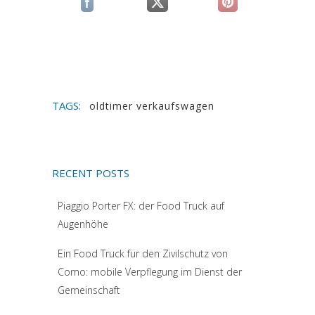
(si apre in una nuova scheda)
(si apre in una nuova scheda)
(si apre in una n
TAGS:
oldtimer verkaufswagen
RECENT POSTS
Piaggio Porter FX: der Food Truck auf
Augenhöhe
Ein Food Truck für den Zivilschutz von
Como: mobile Verpflegung im Dienst der
Gemeinschaft