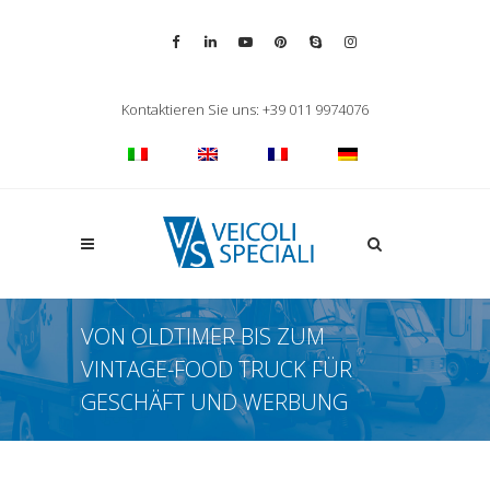
Vai alla pagina Facebook
Vai al profilo LinkedIn
Vai al canale YouTube
Vai al profilo Pinterest
Chiama su Skype
Vai al profilo Inst
Chiudi ricerca
Kontaktieren Sie uns: +39 011 9974076
Apri la ricerca
VON OLDTIMER BIS ZUM
VINTAGE-FOOD TRUCK FÜR
GESCHÄFT UND WERBUNG