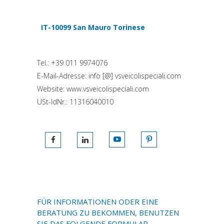
(si apre in una nuova scheda)
IT-10099 San Mauro Torinese
(si apre in una nuova scheda)
Tel.: +39 011 9974076
E-Mail-Adresse: info [@] vsveicolispeciali.com
Website: www.vsveicolispeciali.com
USt-IdNr.: 11316040010
(si apre in una nuova scheda)
(si apre in una nuov
(si apre in una nuova scheda)
(si apre in una nuova scheda)
FÜR INFORMATIONEN ODER EINE
BERATUNG ZU BEKOMMEN, BENUTZEN
SIE DAS FOLGENDE FORMULAR