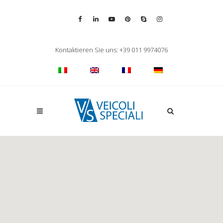
Vai alla pagina Facebook
Vai al profilo LinkedIn
Vai al canale YouTube
Vai al profilo Pinterest
Chiama su Skype
Vai al profilo Inst
Chiudi ricerca
Kontaktieren Sie uns: +39 011 9974076
Apri la ricerca