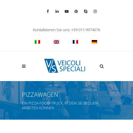
Vai alla pagina Facebook
Vai al profilo LinkedIn
Vai al canale YouTube
Vai al profilo Pinterest
Chiama su Skype
Vai al profilo Inst
Chiudi ricerca
Kontaktieren Sie uns: +39 011 9974076
Apri la ricerca
PIZZAWAGEN
EIN PIZZA-FOOD-TRUCK, IN DEM SIE BEQUEM
ARBEITEN KÖNNEN