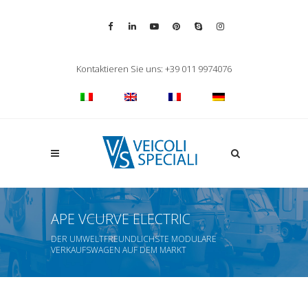
Vai alla pagina Facebook
Vai al profilo LinkedIn
Vai al canale YouTube
Vai al profilo Pinterest
Chiama su Skype
Vai al profilo Inst
Chiudi ricerca
Kontaktieren Sie uns: +39 011 9974076
Apri la ricerca
APE VCURVE ELECTRIC
DER UMWELTFREUNDLICHSTE MODULARE
VERKAUFSWAGEN AUF DEM MARKT