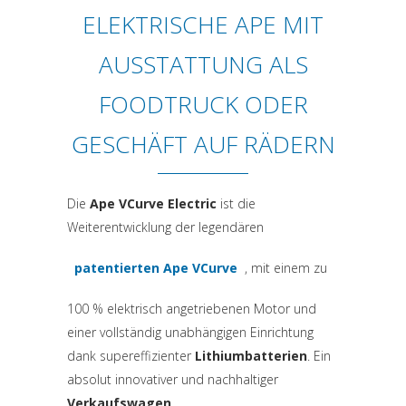
ELEKTRISCHE APE MIT
AUSSTATTUNG ALS
FOODTRUCK ODER
GESCHÄFT AUF RÄDERN
Die
Ape VCurve Electric
ist die
Weiterentwicklung der legendären
patentierten Ape VCurve
, mit einem zu
(si apre in una nuova scheda)
100 % elektrisch angetriebenen Motor und
einer vollständig unabhängigen Einrichtung
dank supereffizienter
Lithiumbatterien
. Ein
absolut innovativer und nachhaltiger
Verkaufswagen
.