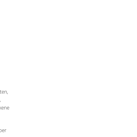
ten,
,
ckene
ber