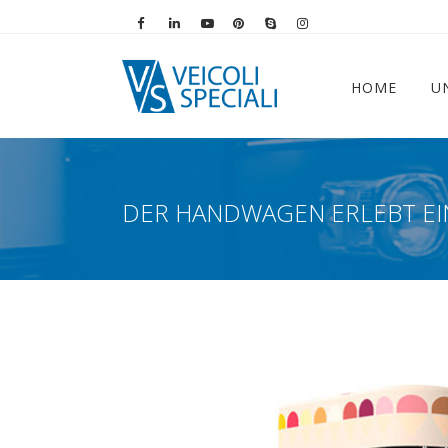
Vai alla pagina Facebook
Vai al profilo LinkedIn
Vai al canale YouTube
Vai al profilo Pinterest
Chiama su Skype
Vai al profilo Instag
HOME
U
DER HANDWAGEN ERLEBT EI