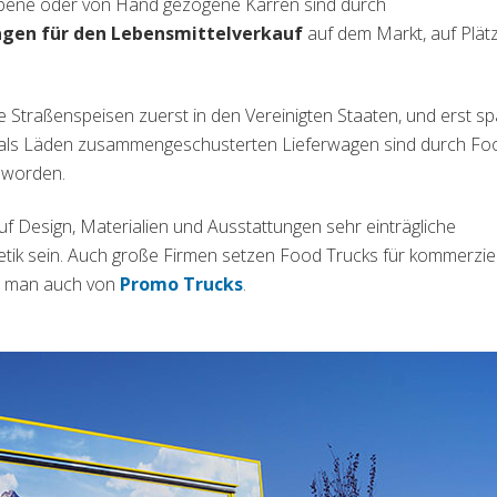
iebene oder von Hand gezogene Karren sind durch
gen für den Lebensmittelverkauf
auf dem Markt, auf Plät
die Straßenspeisen zuerst in den Vereinigten Staaten, und erst sp
e als Läden zusammengeschusterten Lieferwagen sind durch Fo
t worden.
f Design, Materialien und Ausstattungen sehr einträgliche
etik sein. Auch große Firmen setzen Food Trucks für kommerziel
(si apre in una nuova scheda
ht man auch von
Promo Trucks
.