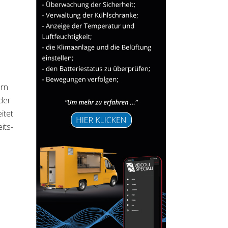
ern
der
itet
its-