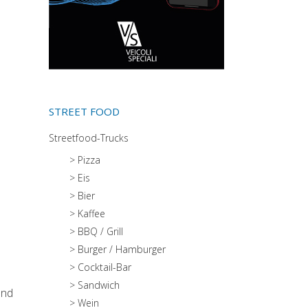
STREET FOOD
Streetfood-Trucks
> Pizza
> Eis
> Bier
> Kaffee
> BBQ / Grill
> Burger / Hamburger
> Cocktail-Bar
> Sandwich
und
> Wein