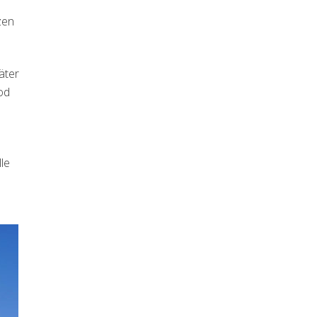
zen
äter
od
le
)