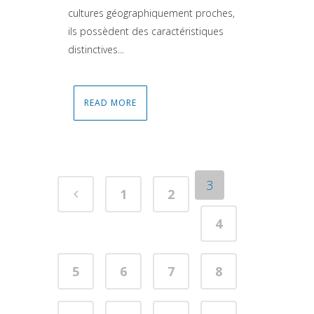
cultures géographiquement proches,
ils possèdent des caractéristiques
distinctives...
READ MORE
3
1
2
4
5
6
7
8