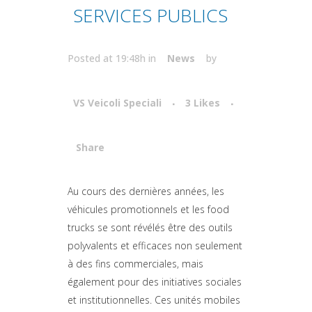
SERVICES PUBLICS
Posted at 19:48h
in
News
by
VS Veicoli Speciali
3
Likes
Share
Attiva comando
Au cours des dernières années, les
véhicules promotionnels et les food
trucks se sont révélés être des outils
polyvalents et efficaces non seulement
à des fins commerciales, mais
également pour des initiatives sociales
et institutionnelles. Ces unités mobiles