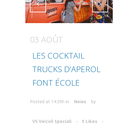
Attiva comando
Attiva comando
03 AOÛT
LES COCKTAIL
TRUCKS D’APEROL
FONT ÉCOLE
Posted at 14:35h
in
News
by
VS Veicoli Speciali
5
Likes