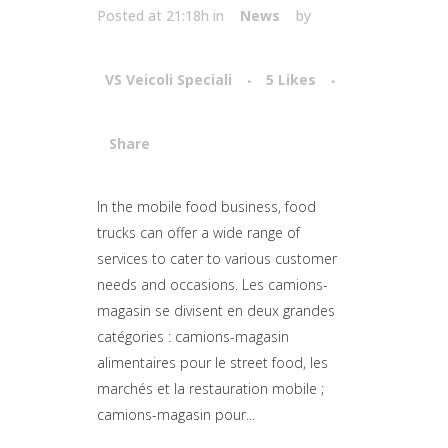
Posted at 21:18h
in
News
by
VS Veicoli Speciali
5
Likes
Share
Attiva comando
In the mobile food business, food
trucks can offer a wide range of
services to cater to various customer
needs and occasions. Les camions-
magasin se divisent en deux grandes
catégories : camions-magasin
alimentaires pour le street food, les
marchés et la restauration mobile ;
camions-magasin pour...