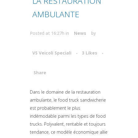
LA RESTAURATION
AMBULANTE
Posted at 16:27h
in
News
by
VS Veicoli Speciali
3
Likes
Share
Attiva comando
Dans le domaine de la restauration
ambulante, le food truck sandwicherie
est probablement le plus
indémodable parmi les types de food
trucks. Polyvalent, rentable et toujours
tendance, ce modèle économique allie