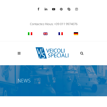
Vai alla pagina Facebook
Vai al profilo LinkedIn
Vai al canale YouTube
Vai al profilo Pinterest
Chiama su Skype
Vai al profilo Inst
Chiudi ricerca
Contactez-Nous: +39 011 9974076
Apri la ricerca
NEWS