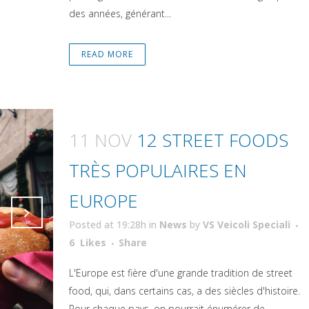
des années, générant...
READ MORE
11 NOV
12 STREET FOODS
TRÈS POPULAIRES EN
EUROPE
Posted at 19:28h
in
News
by
VS Veicoli Speciali
Attiva comando
6
Likes
Share
Attiva comando
L'Europe est fière d'une grande tradition de street
food, qui, dans certains cas, a des siècles d'histoire.
Pour chaque pays, on pourrait énumérer de