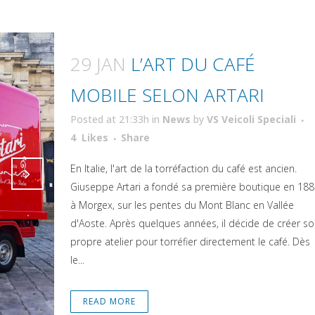
29 JAN
L’ART DU CAFÉ
MOBILE SELON ARTARI
Posted at 21:33h
in
News
by
VS Veicoli Speciali
Attiva comando
4
Likes
Share
En Italie, l'art de la torréfaction du café est ancien.
Giuseppe Artari a fondé sa première boutique en 188
Attiva comando
à Morgex, sur les pentes du Mont Blanc en Vallée
d'Aoste. Après quelques années, il décide de créer so
propre atelier pour torréfier directement le café. Dès
le...
READ MORE