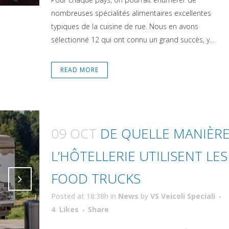
nombreuses spécialités alimentaires excellentes
typiques de la cuisine de rue. Nous en avons
sélectionné 12 qui ont connu un grand succès, y...
READ MORE
09 OCT
DE QUELLE MANIÈR
L’HÔTELLERIE UTILISENT LES
FOOD TRUCKS
Posted at 18:38h
in
News
by
VS Veicoli Speciali
Attiva comando
Attiva comando
4
Likes
Share