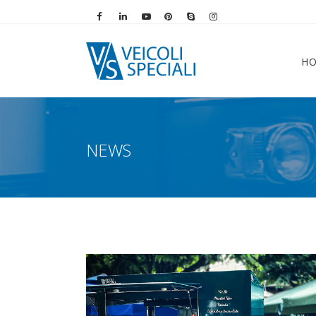
Vai alla pagina Facebook
Vai al profilo LinkedIn
Vai al canale YouTube
Vai al profilo Pinterest
Chiama su Skype
Vai al profilo Instag
H
NEWS