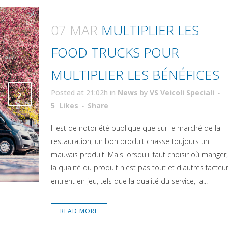
07 MAR
MULTIPLIER LES
FOOD TRUCKS POUR
MULTIPLIER LES BÉNÉFICES
Posted at 21:02h
in
News
by
VS Veicoli Speciali
Attiva comando
5
Likes
Share
Attiva comando
Il est de notoriété publique que sur le marché de la
restauration, un bon produit chasse toujours un
mauvais produit. Mais lorsqu'il faut choisir où manger,
la qualité du produit n'est pas tout et d'autres facteu
entrent en jeu, tels que la qualité du service, la...
READ MORE