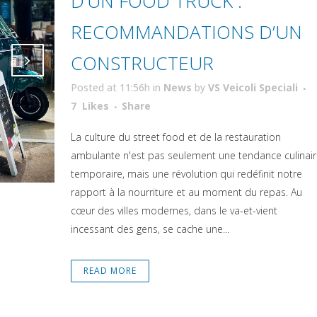
D’UN FOOD TRUCK :
RECOMMANDATIONS D’UN
CONSTRUCTEUR
Posted at 11:56h
in
News
by
VS Veicoli Speciali
Attiva comando
Attiva comando
7
Likes
Share
La culture du street food et de la restauration
ambulante n'est pas seulement une tendance culinair
temporaire, mais une révolution qui redéfinit notre
rapport à la nourriture et au moment du repas. Au
cœur des villes modernes, dans le va-et-vient
incessant des gens, se cache une...
READ MORE