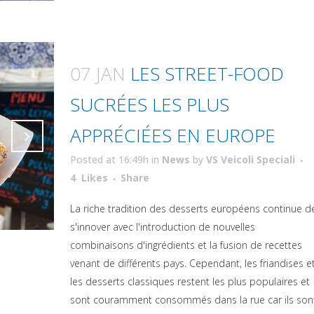
07 JAN
LES STREET-FOOD
SUCRÉES LES PLUS
APPRÉCIÉES EN EUROPE
Posted at 16:49h
in
News
by
VS Veicoli Speciali
Attiva comando
Attiva comando
4
Likes
Share
La riche tradition des desserts européens continue d
s'innover avec l'introduction de nouvelles
combinaisons d'ingrédients et la fusion de recettes
venant de différents pays. Cependant, les friandises e
les desserts classiques restent les plus populaires et
sont couramment consommés dans la rue car ils son