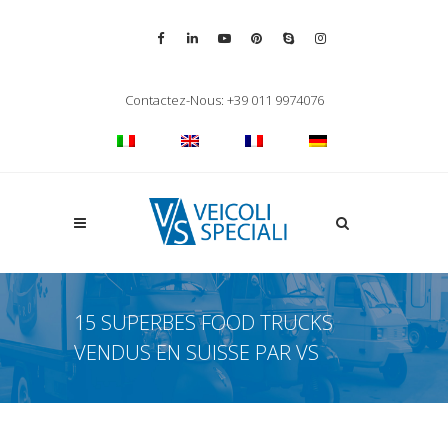
Vai alla pagina Facebook
Vai al profilo LinkedIn
Vai al canale YouTube
Vai al profilo Pinterest
Chiama su Skype
Vai al profilo Inst
Chiudi ricerca
Contactez-Nous: +39 011 9974076
Apri la ricerca
15 SUPERBES FOOD TRUCKS
VENDUS EN SUISSE PAR VS