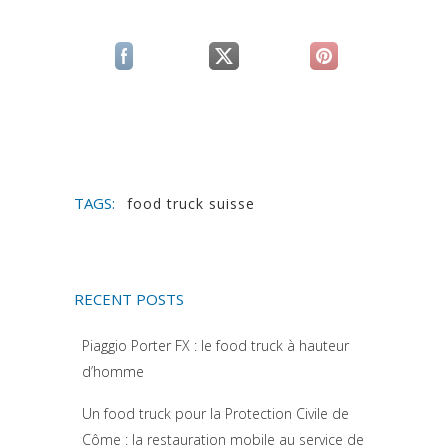
(si apre in una nuova scheda)
(si apre in una nuova scheda)
(si apre in una n
TAGS:
food truck suisse
RECENT POSTS
Piaggio Porter FX : le food truck à hauteur
d’homme
Un food truck pour la Protection Civile de
Côme : la restauration mobile au service de