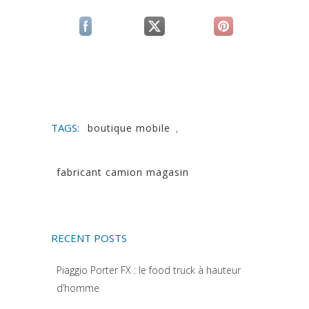
(si apre in una nuova scheda)
(si apre in una nuova scheda)
(si apre in una n
TAGS:
boutique mobile
,
fabricant camion magasin
RECENT POSTS
Piaggio Porter FX : le food truck à hauteur
d’homme