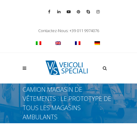
Vai alla pagina Facebook
Vai al profilo LinkedIn
Vai al canale YouTube
Vai al profilo Pinterest
Chiama su Skype
Vai al profilo Inst
Chiudi ricerca
Contactez-Nous: +39 011 9974076
Apri la ricerca
CAMION MAGASIN DE
VÊTEMENTS : LE PROTOTYPE DE
TOUS LES MAGASINS
AMBULANTS