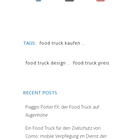
(si apre in una nuova scheda)
(si apre in una nuova scheda)
(si apre in una n
TAGS:
food truck kaufen
,
food truck design
,
food truck preis
RECENT POSTS
Piaggio Porter FX: der Food Truck auf
Augenhöhe
Ein Food Truck für den Zivilschutz von
Como: mobile Verpflegung im Dienst der