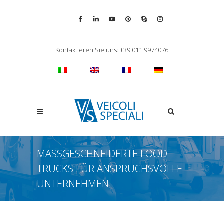
Vai alla pagina Facebook
Vai al profilo LinkedIn
Vai al canale YouTube
Vai al profilo Pinterest
Chiama su Skype
Vai al profilo Inst
Chiudi ricerca
Kontaktieren Sie uns: +39 011 9974076
Apri la ricerca
MASSGESCHNEIDERTE FOOD T
RUCKS FÜR ANSPRUCHSVOLLE U
NTERNEHMEN