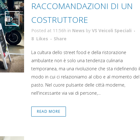
RACCOMANDAZIONI DI UN
COSTRUTTORE
Posted at 11:56h
in
News
by
VS Veicoli Speciali
Attiva comando
Attiva comando
8
Likes
Share
La cultura dello street food e della ristorazione
ambulante non è solo una tendenza culinaria
temporanea, ma una rivoluzione che sta ridefinendo i
modo in cui ci relazioniamo al cibo e al momento del
pasto. Nel cuore pulsante delle città moderne,
nell'incessante via vai di persone,...
READ MORE