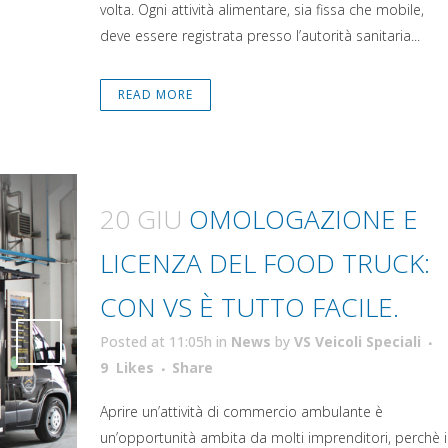
volta. Ogni attività alimentare, sia fissa che mobile,
deve essere registrata presso l’autorità sanitaria...
READ MORE
20 GIU
OMOLOGAZIONE E
LICENZA DEL FOOD TRUCK:
CON VS È TUTTO FACILE.
Posted at 11:05h
in
News
by
VS Veicoli Speciali
Attiva comando
9
Likes
Share
Attiva comando
Aprire un’attività di commercio ambulante è
un’opportunità ambita da molti imprenditori, perchè i