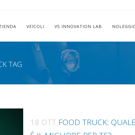
ram
ZIENDA
VEICOLI
VS INNOVATION LAB
NOLEGGI
K TAG
18 OTT
FOOD TRUCK: QUAL