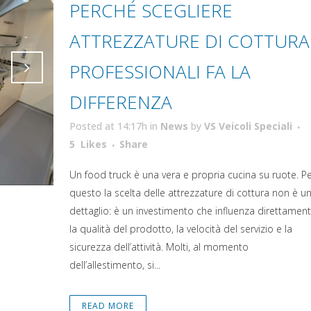
PERCHÉ SCEGLIERE
ATTREZZATURE DI COTTURA
PROFESSIONALI FA LA
DIFFERENZA
Attiva comando
Posted at 14:17h
in
News
by
VS Veicoli Speciali
Attiva comando
5
Likes
Share
Un food truck è una vera e propria cucina su ruote. P
questo la scelta delle attrezzature di cottura non è u
dettaglio: è un investimento che influenza direttamen
la qualità del prodotto, la velocità del servizio e la
sicurezza dell’attività. Molti, al momento
dell’allestimento, si...
READ MORE