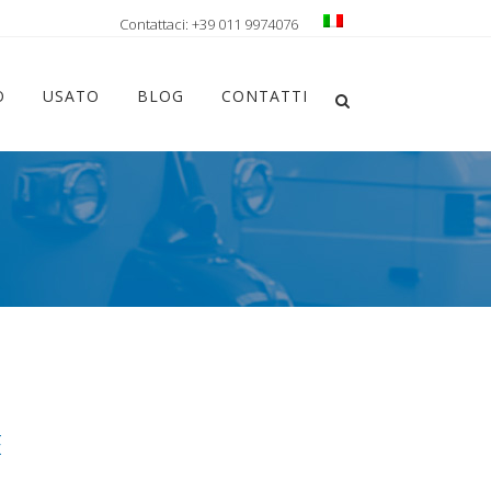
Contattaci: +39 011 9974076
Chiudi ricerca
O
USATO
BLOG
CONTATTI
Apri la ricerca
E