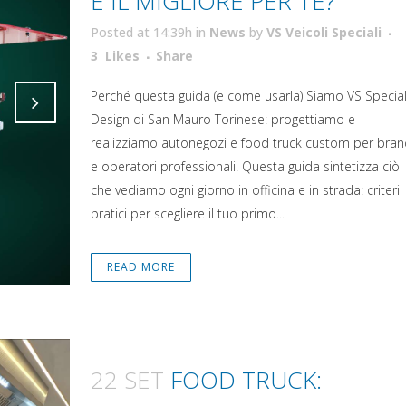
È IL MIGLIORE PER TE?
Posted at 14:39h
in
News
by
VS Veicoli Speciali
Attiva comando
3
Likes
Share
Perché questa guida (e come usarla) Siamo VS Specia
Design di San Mauro Torinese: progettiamo e
Attiva comando
realizziamo autonegozi e food truck custom per bran
e operatori professionali. Questa guida sintetizza ciò
che vediamo ogni giorno in officina e in strada: criteri
pratici per scegliere il tuo primo...
READ MORE
22 SET
FOOD TRUCK: