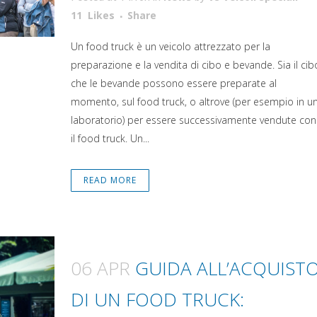
Attiva comando
11
Likes
Share
Un food truck è un veicolo attrezzato per la
preparazione e la vendita di cibo e bevande. Sia il cib
che le bevande possono essere preparate al
momento, sul food truck, o altrove (per esempio in u
laboratorio) per essere successivamente vendute con
il food truck. Un...
READ MORE
06 APR
GUIDA ALL’ACQUIST
DI UN FOOD TRUCK: