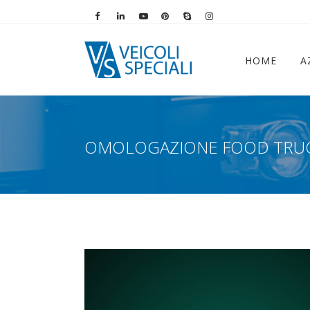
Vai alla pagina Facebook
Vai al profilo LinkedIn
Vai al canale YouTube
Vai al profilo Pinterest
Chiama su Skype
Vai al profilo Instag
HOME
A
OMOLOGAZIONE FOOD TRUC