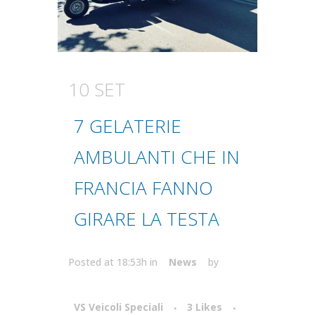
10 SET
7 GELATERIE
AMBULANTI CHE IN
FRANCIA FANNO
GIRARE LA TESTA
Posted at 18:53h
in
News
by
VS Veicoli Speciali
3
Likes