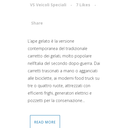
VS Veicoli Speciali
7
Likes
Share
Attiva comando
L’ape gelato è la versione
contemporanea del tradizionale
carretto dei gelati, molto popolare
nell’Italia del secondo dopo-guerra. Dai
carretti trascinati a mano o agganciati
alle biciclette, ai moderni food truck su
tre o quattro ruote, attrezzati con
efficienti frighi, generatori elettrici e
pozzetti per la conservazione...
READ MORE