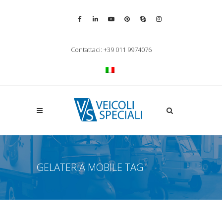
Vai alla pagina Facebook
Vai al profilo LinkedIn
Vai al canale YouTube
Vai al profilo Pinterest
Chiama su Skype
Vai al profilo Inst
Chiudi ricerca
Contattaci: +39 011 9974076
Apri la ricerca
GELATERIA MOBILE TAG