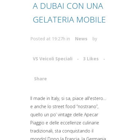
A DUBAI CON UNA
GELATERIA MOBILE
Posted at 19:27h
in
News
by
VS Veicoli Speciali
3
Likes
Share
Attiva comando
Il made in Italy, si sa, piace all'estero…
e anche lo street food “nostrano”,
quello un po’ vintage delle Apecar
Piaggio e delle eccellenze culinarie
tradizionali, sta conquistando il
mondo! Dopo la Francia, la Germania,