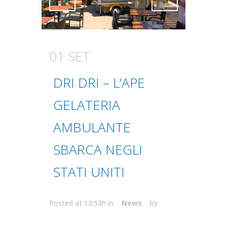
Attiva comando
Attiva comando
01 SET
DRI DRI – L’APE
GELATERIA
AMBULANTE
SBARCA NEGLI
STATI UNITI
Posted at 13:53h
in
News
by