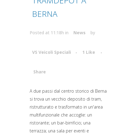
TRAMDEPOT A
BERNA
Posted at 11:18h
in
News
by
VS Veicoli Speciali
1
Like
Share
Attiva comando
A due passi dal centro storico di Berna
si trova un vecchio deposito di tram,
ristrutturato e trasformato in un'area
multifunzionale che accoglie: un
ristorante; un bar-birrificio; una
terrazza; una sala per eventi e