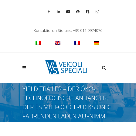
Vai alla pagina Facebook
Vai al profilo LinkedIn
Vai al canale YouTube
Vai al profilo Pinterest
Chiama su Skype
Vai al profilo Inst
Chiudi ricerca
Kontaktieren Sie uns: +39 011 9974076
Apri la ricerca
YIELD TRAILER – DER ÖKO-
TECHNOLOGISCHE ANHÄNGER,
DER ES MIT FOOD TRUCKS UND
FAHRENDEN LÄDEN AUFNIMMT