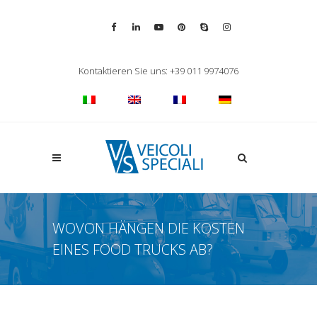
Vai alla pagina Facebook
Vai al profilo LinkedIn
Vai al canale YouTube
Vai al profilo Pinterest
Chiama su Skype
Vai al profilo Inst
Chiudi ricerca
Kontaktieren Sie uns: +39 011 9974076
Apri la ricerca
WOVON HÄNGEN DIE KOSTEN
EINES FOOD TRUCKS AB?