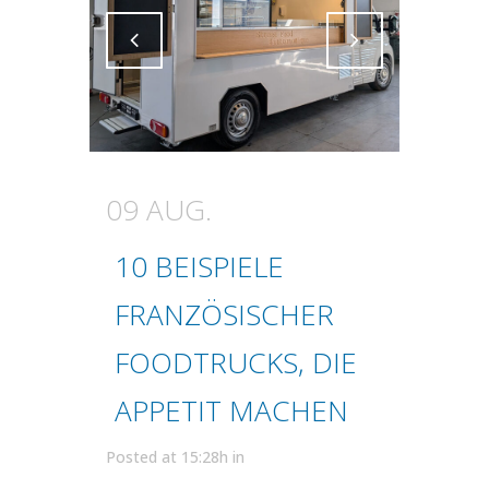
Attiva comando
Attiva comando
09 AUG.
10 BEISPIELE
FRANZÖSISCHER
FOODTRUCKS, DIE
APPETIT MACHEN
Posted at 15:28h
in