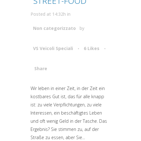
TREET-FOOD
Posted at 14:32h
in
Non categorizzato
by
VS Veicoli Speciali
6
Likes
Share
Attiva comando
Wir leben in einer Zeit, in der Zeit ein
kostbares Gut ist, das für alle knapp
ist: zu viele Verpflichtungen, zu viele
Interessen, ein beschäftigtes Leben
und oft wenig Geld in der Tasche. Das
Ergebnis? Sie stimmen zu, auf der
Straße zu essen, aber Sie...