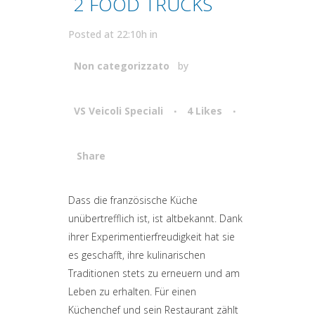
2 FOOD TRUCKS
Posted at 22:10h
in
Non categorizzato
by
VS Veicoli Speciali
4
Likes
Share
Attiva comando
Dass die französische Küche
unübertrefflich ist, ist altbekannt. Dank
ihrer Experimentierfreudigkeit hat sie
es geschafft, ihre kulinarischen
Traditionen stets zu erneuern und am
Leben zu erhalten. Für einen
Küchenchef und sein Restaurant zählt