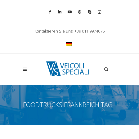
Vai alla pagina Facebook
Vai al profilo LinkedIn
Vai al canale YouTube
Vai al profilo Pinterest
Chiama su Skype
Vai al profilo Inst
Chiudi ricerca
Kontaktieren Sie uns: +39 011 9974076
Apri la ricerca
FOODTRUCKS FRANKREICH TAG