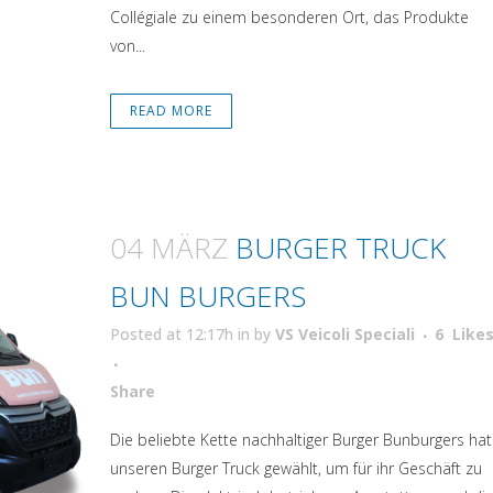
Collégiale zu einem besonderen Ort, das Produkte
von...
READ MORE
04 MÄRZ
BURGER TRUCK
BUN BURGERS
Posted at 12:17h
in
by
VS Veicoli Speciali
6
Like
Attiva comando
Share
Die beliebte Kette nachhaltiger Burger Bunburgers hat
unseren Burger Truck gewählt, um für ihr Geschäft zu