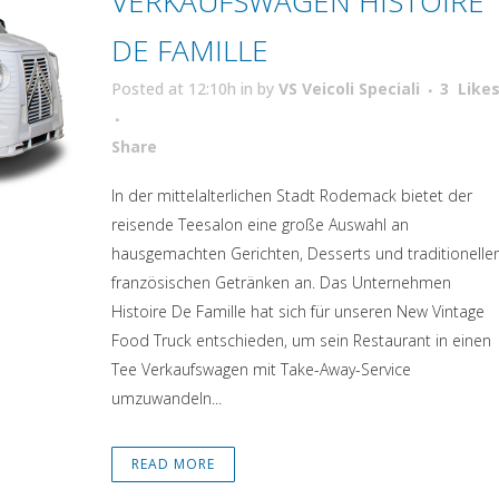
VERKAUFSWAGEN HISTOIRE
DE FAMILLE
Posted at 12:10h
in
by
VS Veicoli Speciali
3
Like
Attiva comando
Share
In der mittelalterlichen Stadt Rodemack bietet der
reisende Teesalon eine große Auswahl an
hausgemachten Gerichten, Desserts und traditionelle
französischen Getränken an. Das Unternehmen
Histoire De Famille hat sich für unseren New Vintage
Food Truck entschieden, um sein Restaurant in einen
Tee Verkaufswagen mit Take-Away-Service
umzuwandeln...
READ MORE