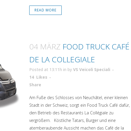
READ MORE
04 MÄRZ
FOOD TRUCK CAFÉ
DE LA COLLEGIALE
Posted at 13:11h
in
by
VS Veicoli Speciali
14
Likes
Attiva comando
Share
Am Fuße des Schlosses von Neuchâtel, einer kleinen
Stadt in der Schweiz, sorgt ein Food Truck Café dafür,
den Betrieb des Restaurants La Collégiale zu
vergrößern. Köstliche Tatars, Burger und eine
atemberaubende Aussicht machen das Café de la