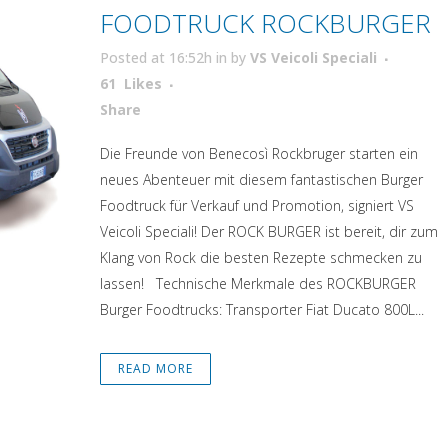
FOODTRUCK ROCKBURGER
Posted at 16:52h
in
by
VS Veicoli Speciali
61
Likes
Attiva comando
Share
Die Freunde von Benecosì Rockbruger starten ein
neues Abenteuer mit diesem fantastischen Burger
Foodtruck für Verkauf und Promotion, signiert VS
Veicoli Speciali! Der ROCK BURGER ist bereit, dir zum
Klang von Rock die besten Rezepte schmecken zu
lassen! Technische Merkmale des ROCKBURGER
Burger Foodtrucks: Transporter Fiat Ducato 800L...
READ MORE