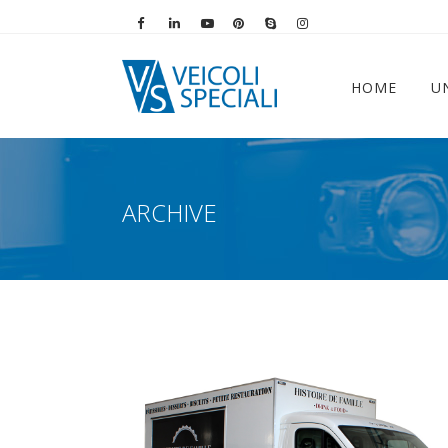
Vai alla pagina Facebook
Vai al profilo LinkedIn
Vai al canale YouTube
Vai al profilo Pinterest
Chiama su Skype
Vai al profilo Instag
HOME
U
ARCHIVE