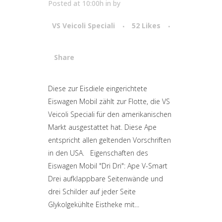
Posted at 10:00h
in
by
VS Veicoli Speciali
52
Likes
Share
Attiva comando
Diese zur Eisdiele eingerichtete
Eiswagen Mobil zählt zur Flotte, die VS
Veicoli Speciali für den amerikanischen
Markt ausgestattet hat. Diese Ape
entspricht allen geltenden Vorschriften
in den USA. Eigenschaften des
Eiswagen Mobil "Dri Dri": Ape V-Smart
Drei aufklappbare Seitenwände und
drei Schilder auf jeder Seite
Glykolgekühlte Eistheke mit...