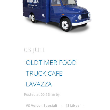
03 JULI
OLDTIMER FOOD
TRUCK CAFE
LAVAZZA
Posted at 00:29h
in
by
VS Veicoli Speciali
48
Likes