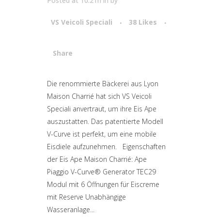
Posted at 10:21h
in
by
VS Veicoli Speciali
38
Likes
Share
Attiva comando
Die renommierte Bäckerei aus Lyon
Maison Charrié hat sich VS Veicoli
Speciali anvertraut, um ihre Eis Ape
auszustatten. Das patentierte Modell
V-Curve ist perfekt, um eine mobile
Eisdiele aufzunehmen. Eigenschaften
der Eis Ape Maison Charrié: Ape
Piaggio V-Curve® Generator TEC29
Modul mit 6 Öffnungen für Eiscreme
mit Reserve Unabhängige
Wasseranlage...