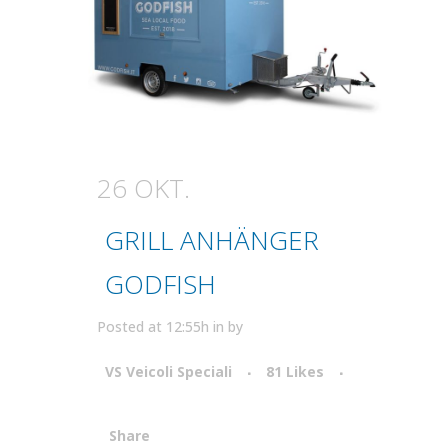
26 OKT.
GRILL ANHÄNGER
GODFISH
Posted at 12:55h
in
by
VS Veicoli Speciali
81
Likes
Share
Attiva comando