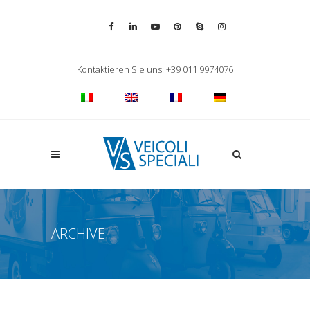
Vai alla pagina Facebook
Vai al profilo LinkedIn
Vai al canale YouTube
Vai al profilo Pinterest
Chiama su Skype
Vai al profilo Inst
Chiudi ricerca
Kontaktieren Sie uns: +39 011 9974076
Apri la ricerca
ARCHIVE