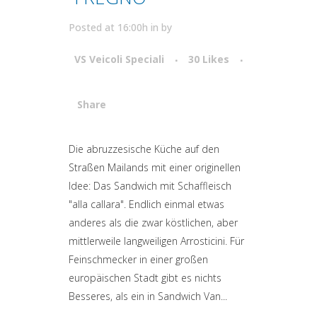
Posted at 16:00h
in
by
VS Veicoli Speciali
30
Likes
Share
Attiva comando
Die abruzzesische Küche auf den
Straßen Mailands mit einer originellen
Idee: Das Sandwich mit Schaffleisch
"alla callara". Endlich einmal etwas
anderes als die zwar köstlichen, aber
mittlerweile langweiligen Arrosticini. Für
Feinschmecker in einer großen
europäischen Stadt gibt es nichts
Besseres, als ein in Sandwich Van...