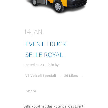
14 JAN.
EVENT TRUCK
SELLE ROYAL
Posted at 23:00h
in
by
VS Veicoli Speciali
26
Likes
Share
Attiva comando
Selle Royal hat das Potential des Event