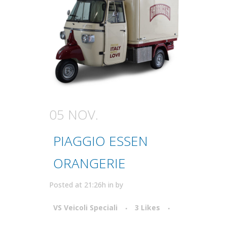
05 NOV.
PIAGGIO ESSEN
ORANGERIE
Posted at 21:26h
in
by
VS Veicoli Speciali
3
Likes