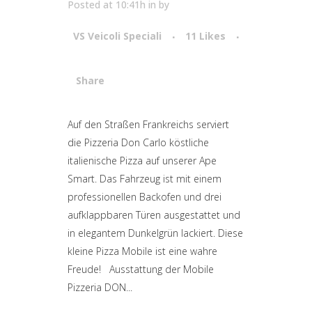
Posted at 10:41h
in
by
VS Veicoli Speciali
11
Likes
Share
Attiva comando
Auf den Straßen Frankreichs serviert
die Pizzeria Don Carlo köstliche
italienische Pizza auf unserer Ape
Smart. Das Fahrzeug ist mit einem
professionellen Backofen und drei
aufklappbaren Türen ausgestattet und
in elegantem Dunkelgrün lackiert. Diese
kleine Pizza Mobile ist eine wahre
Freude! Ausstattung der Mobile
Pizzeria DON...