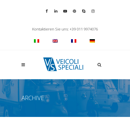
Vai alla pagina Facebook
Vai al profilo LinkedIn
Vai al canale YouTube
Vai al profilo Pinterest
Chiama su Skype
Vai al profilo Inst
Chiudi ricerca
Kontaktieren Sie uns: +39 011 9974076
Apri la ricerca
ARCHIVE