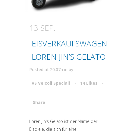
13 SEP.
EISVERKAUFSWAGEN
LOREN JIN’S GELATO
Posted at 20:07h
in
by
VS Veicoli Speciali
14
Likes
Share
Attiva comando
Loren Jin's Gelato ist der Name der
Eisdiele, die sich für eine