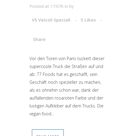
Posted at 17:07h
in
by
VS Veicoli Speciali
5
Likes
Share
Attiva comando
Vor den Toren von Paris tuckert dieser
supercoole Truck die Straßen auf und
ab: 77 Foods hat es geschafft, sein
Geschäft noch spezieller zu machen,
als es ohnehin schon war, dank der
auffallenden rosaroten Farbe und der
lustigen Aufkleber auf dem Trucks. Die
vegan food...