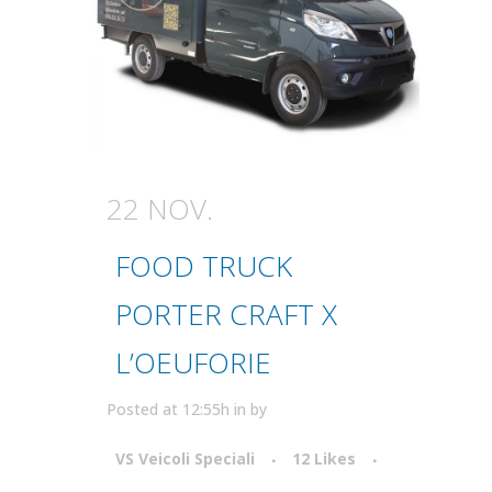
22 NOV.
FOOD TRUCK
PORTER CRAFT X
L’OEUFORIE
Posted at 12:55h
in
by
VS Veicoli Speciali
12
Likes