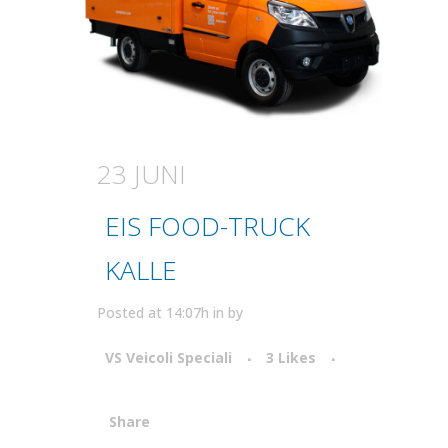
23 JUNI
EIS FOOD-TRUCK
KALLE
Posted at 14:07h
in
by
VS Veicoli Speciali
3
Likes
Share
Attiva comando