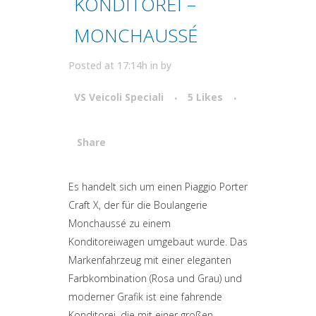
KONDITOREI –
MONCHAUSSÉ
Posted at 17:14h
in
by
VS Veicoli Speciali
5
Likes
Share
Attiva comando
Es handelt sich um einen Piaggio Porter
Craft X, der für die Boulangerie
Monchaussé zu einem
Konditoreiwagen umgebaut wurde. Das
Markenfahrzeug mit einer eleganten
Farbkombination (Rosa und Grau) und
moderner Grafik ist eine fahrende
Konditorei, die mit einer großen