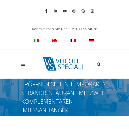
Vai alla pagina Facebook
Vai al profilo LinkedIn
Vai al canale YouTube
Vai al profilo Pinterest
Chiama su Skype
Vai al profilo Inst
Chiudi ricerca
Kontaktieren Sie uns: +39 011 9974076
Apri la ricerca
ERÖFFNEN SIE EIN TEMPORÄRES
STRANDRESTAURANT MIT ZWEI
KOMPLEMENTÄREN
IMBISSANHÄNGER