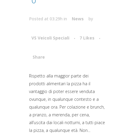
0
Posted at 03:29h
in
News
by
VS Veicoli Speciali
7
Likes
Share
Attiva comando
Rispetto alla maggior parte dei
prodotti alimentari la pizza ha il
vantaggio di poter essere venduta
ovunque, in qualunque contesto e a
qualunque ora. Per colazione e brunch,
a pranzo, a merenda, per cena,
all’uscita dai locali notturni, a tutti piace
la pizza, a qualunque età. Non...