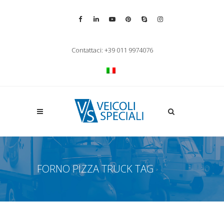
Vai alla pagina Facebook
Vai al profilo LinkedIn
Vai al canale YouTube
Vai al profilo Pinterest
Chiama su Skype
Vai al profilo Inst
Chiudi ricerca
Contattaci: +39 011 9974076
Apri la ricerca
FORNO PIZZA TRUCK TAG