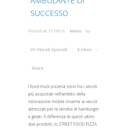
AMBULANTE DI
SUCCESSO
Posted at 15:10h
in
News
by
VS Veicoli Speciali
6
Likes
Share
Attiva comando
I food truck pizzeria sono tra i veicoli
più acquistati nell’ambito della
ristorazione mobile insieme ai veicoli
attrezzati per la vendita di hamburger
e gelati. A differenza di questi ultimi
due prodotti, lo STREET FOOD PIZZA