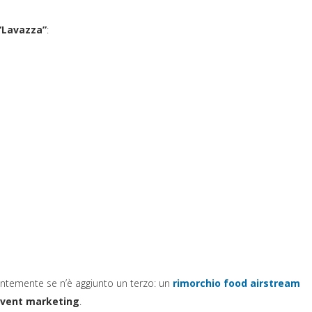
 “Lavazza”
:
(s
entemente se n’è aggiunto un terzo: un
rimorchio food airstream
vent marketing
.