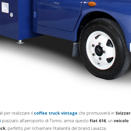
(si apre in una nuova sch
li per realizzare il
coffee truck vintage
che promuoverà in
Svizzer
(si apre in una nuova scheda)
5
piazzato all’aeroporto di Torino, arriva questo
Fiat 616
, un
veicolo
uck
; perfetto per richiamare l’italianità del brand Lavazza.