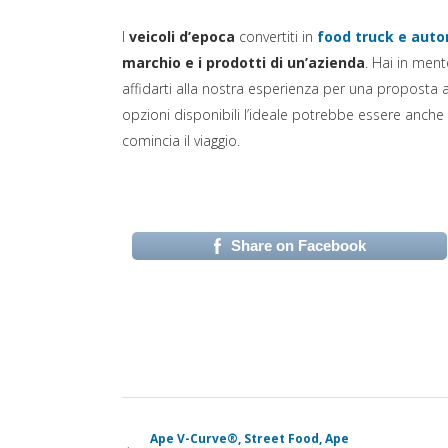
I
veicoli d’epoca
convertiti in
food truck e auto
marchio e i prodotti di un’azienda
. Hai in men
affidarti alla nostra esperienza per una proposta a
opzioni disponibili l’ideale potrebbe essere anch
comincia il viaggio.
Share on Facebook
(si apre in una nuova 
Ape V-Curve®, Street Food, Ape