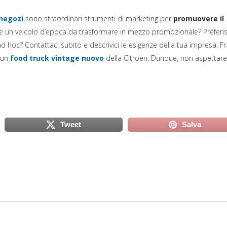
(si apre in una nuova scheda)
negozi
sono straordinari strumenti di marketing per
promuovere il
te un veicolo d’epoca da trasformare in mezzo promozionale? Preferis
d hoc? Contattaci subito e descrivici le esigenze della tua impresa. Fr
(si apre in una nuova scheda)
e un
food truck vintage nuovo
della Citroen. Dunque, non aspettare
Tweet
Salva
scheda)
(si apre in una nuova scheda)
(si apre in