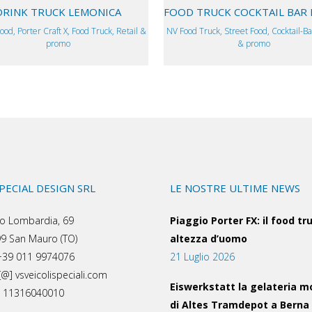
DRINK TRUCK LEMONICA
FOOD TRUCK COCKTAIL BAR 
ood, Porter Craft X, Food Truck, Retail &
NV Food Truck, Street Food, Cocktail-Bar
promo
& promo
SPECIAL DESIGN SRL
LE NOSTRE ULTIME NEWS
o Lombardia, 69
Piaggio Porter FX: il food tr
9 San Mauro (TO)
altezza d’uomo
 +39 011 9974076
21 Luglio 2026
[@] vsveicolispeciali.com
Eiswerkstatt la gelateria m
a: 11316040010
di Altes Tramdepot a Berna