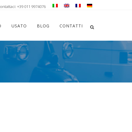
ontattaci: +39 011 9974076
Chiudi ricerca
O
USATO
BLOG
CONTATTI
Apri la ricerca