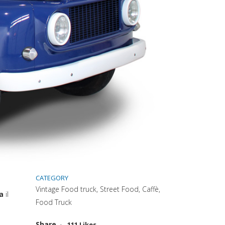
CATEGORY
Vintage Food truck, Street Food, Caffè,
eda)
a
il
Food Truck
Attiva comando
Share
111
Likes