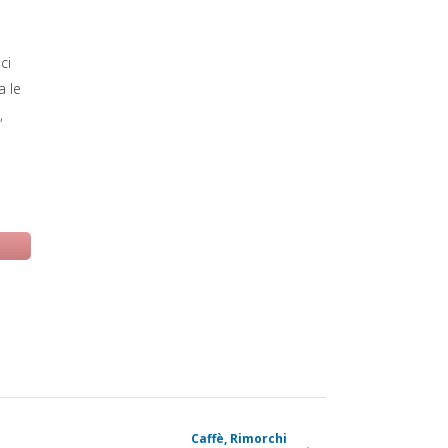
ci
a le
,
 una nuova scheda)
Caffè, Rimorchi