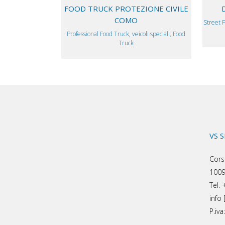
FOOD TRUCK PROTEZIONE CIVILE
COMO
Street F
Professional Food Truck, veicoli speciali, Food
Truck
VS 
Cors
1009
Tel.
info 
P.iv