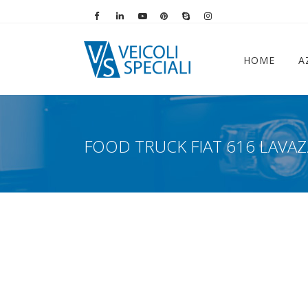
Vai alla pagina Facebook
Vai al profilo LinkedIn
Vai al canale YouTube
Vai al profilo Pinterest
Chiama su Skype
Vai al profilo Instag
HOME
A
FOOD TRUCK FIAT 616 LAVAZ