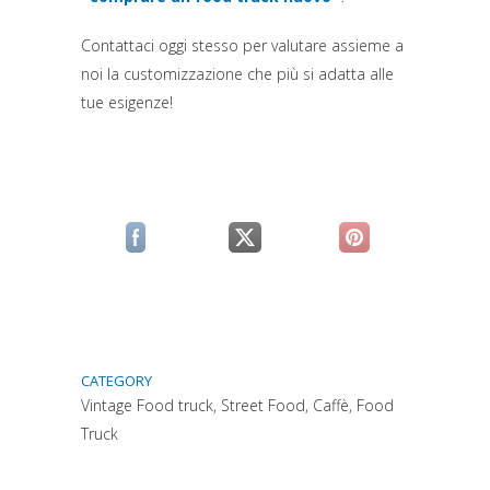
(si apre in una nuova scheda)
Contattaci oggi stesso per valutare assieme a
noi la customizzazione che più si adatta alle
tue esigenze!
(si apre in una nuova scheda)
(si apre in una nuova scheda)
(si apre in una n
CATEGORY
Vintage Food truck, Street Food, Caffè, Food
Truck