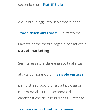
secondo è un
Fiat 616 blu
.
(si apre in una nuova scheda)
A questi si è aggiunto uno straordinario
food truck airstream
utilizzato da
(si apre in una nuova scheda)
Lavazza come mezzo flagship per attività di
street marketing
.
Sei interessato a dare una svolta alla tua
attività comprando un
veicolo vintage
(si apre in una nuova 
per lo street food o un’altra tipologia di
mezzo da allestire a seconda delle
caratteristiche del tuo business? Preferisci
comprare un food truck nuovo
?