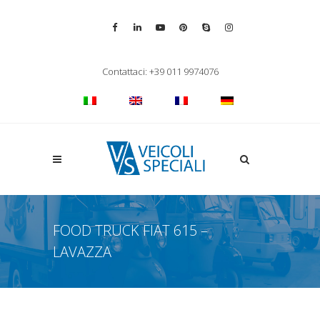
Vai alla pagina Facebook
Vai al profilo LinkedIn
Vai al canale YouTube
Vai al profilo Pinterest
Chiama su Skype
Vai al profilo Inst
Chiudi ricerca
Contattaci: +39 011 9974076
Apri la ricerca
FOOD TRUCK FIAT 615 –
LAVAZZA