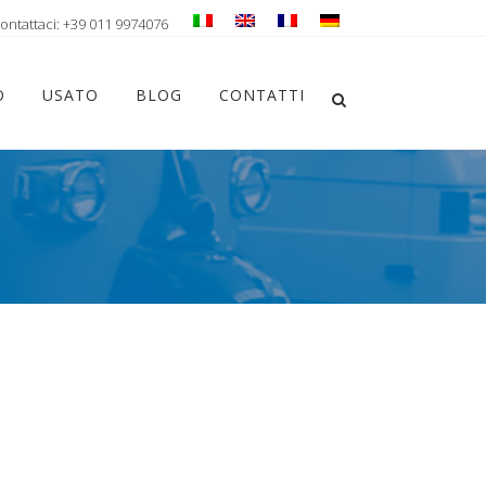
ontattaci: +39 011 9974076
Chiudi ricerca
O
USATO
BLOG
CONTATTI
Apri la ricerca