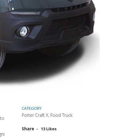
CATEGORY
Porter Craft X, Food Truck
ato
Attiva comando
Share
13
Likes
gni