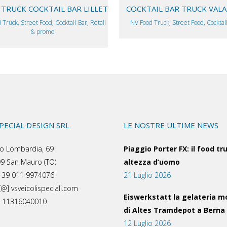
TRUCK COCKTAIL BAR LILLET
COCKTAIL BAR TRUCK VAL
 Truck, Street Food, Cocktail-Bar, Retail
NV Food Truck, Street Food, Cocktai
& promo
SPECIAL DESIGN SRL
LE NOSTRE ULTIME NEWS
o Lombardia, 69
Piaggio Porter FX: il food tr
9 San Mauro (TO)
altezza d’uomo
 +39 011 9974076
21 Luglio 2026
[@] vsveicolispeciali.com
Eiswerkstatt la gelateria m
a: 11316040010
di Altes Tramdepot a Berna
12 Luglio 2026