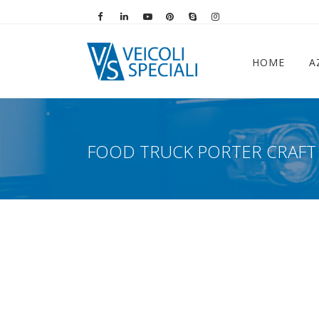
Vai alla pagina Facebook
Vai al profilo LinkedIn
Vai al canale YouTube
Vai al profilo Pinterest
Chiama su Skype
Vai al profilo Instag
HOME
A
FOOD TRUCK PORTER CRAFT 