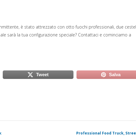
mmittente, è stato attrezzato con otto fuochi professionali, due cestel
 Quale sarà la tua configurazione speciale? Contattaci e cominciamo a
Tweet
Salva
scheda)
(si apre in una nuova scheda)
(si apre in
k
Professional Food Truck, Stree