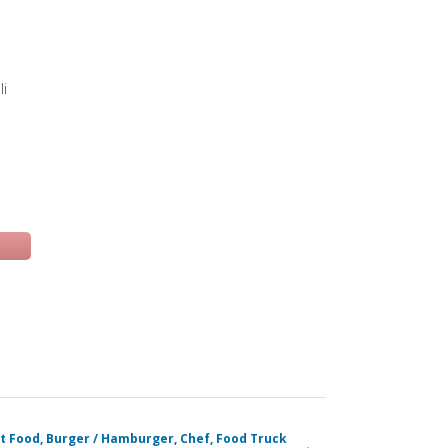
li
 una nuova scheda)
t Food, Burger / Hamburger, Chef, Food Truck