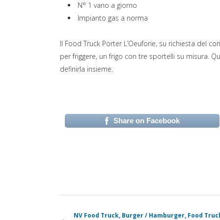
N° 1 vano a giorno
Impianto gas a norma
Il Food Truck Porter L’Oeuforie, su richiesta del co
per friggere, un frigo con tre sportelli su misura.
definirla insieme.
Share on Facebook
(si apre in una nuova 
NV Food Truck, Burger / Hamburger, Food Truc