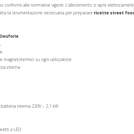
 sono conformi alle normative vigenti. L’allestimento si apre elettricament
tutta la strumentazione necessaria per preparare
ricette street foo
’Oeuforie
:
L
a
 e magnetotermici su ogni utilizzatore
zza interna
batteria interna 230V – 2,1 kW
aretti a LED