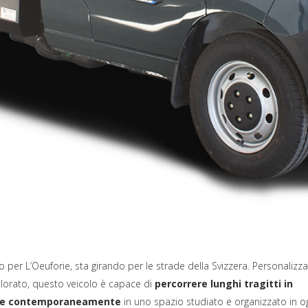
to per L’Oeuforie, sta girando per le strade della Svizzera. Personalizz
olorato, questo veicolo è capace di
percorrere lunghi tragitti in
sone contemporaneamente
in uno spazio studiato e organizzato in o