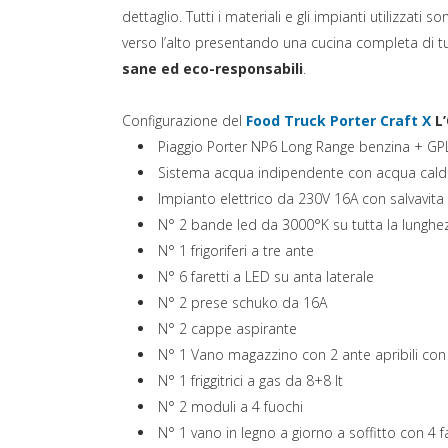
dettaglio. Tutti i materiali e gli impianti utilizzati
verso l’alto presentando una cucina completa di 
sane ed eco-responsabili
.
Configurazione del
Food Truck Porter Craft X
L
Piaggio Porter NP6 Long Range benzina + GP
Sistema acqua indipendente con acqua cald
Impianto elettrico da 230V 16A con salvavita
N° 2 bande led da 3000°K su tutta la lunghe
N° 1 frigoriferi a tre ante
N° 6 faretti a LED su anta laterale
N° 2 prese schuko da 16A
N° 2 cappe aspirante
N° 1 Vano magazzino con 2 ante apribili con 
N° 1 friggitrici a gas da 8+8 lt
N° 2 moduli a 4 fuochi
N° 1 vano in legno a giorno a soffitto con 4 f