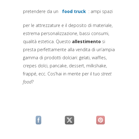
pretendere da un
food truck
: ampi spazi
(si apre in una nuova scheda
per le attrezzature e il deposito di materiale,
estrema personalizzazione, bassi consumi,
qualità estetica. Questo
allestimento
si
presta perfettamente alla vendita di un’ampia
gamma di prodotti dolciari: gelati, waffles,
crepes dolci, pancake, dessert, milkshake,
frappé, ecc. Cos’hai in mente per il tuo
street
food
?
(si apre in una nuova scheda)
(si apre in una nuova scheda)
(si apre in una n