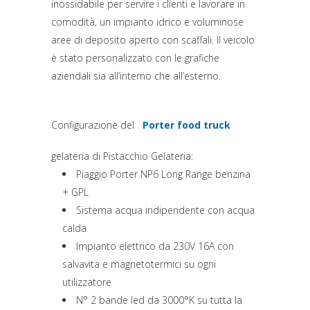
inossidabile per servire i clienti e lavorare in
comodità, un impianto idrico e voluminose
aree di deposito aperto con scaffali. Il veicolo
è stato personalizzato con le grafiche
aziendali sia all’interno che all’esterno.
Configurazione del
Porter food truck
(si apre in una nuova sc
gelateria di Pistacchio Gelateria:
Piaggio Porter NP6 Long Range benzina
+ GPL
Sistema acqua indipendente con acqua
calda
Impianto elettrico da 230V 16A con
salvavita e magnetotermici su ogni
utilizzatore
N° 2 bande led da 3000°K su tutta la