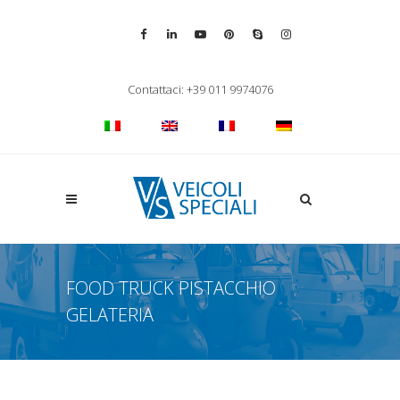
Vai alla pagina Facebook
Vai al profilo LinkedIn
Vai al canale YouTube
Vai al profilo Pinterest
Chiama su Skype
Vai al profilo Inst
Chiudi ricerca
Contattaci: +39 011 9974076
Apri la ricerca
FOOD TRUCK PISTACCHIO
GELATERIA