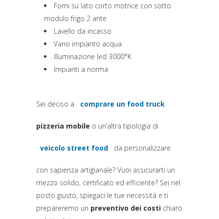
Forni su lato corto motrice con sotto
modulo frigo 2 ante
Lavello da incasso
Vano impianto acqua
Illuminazione led 3000°K
Impianti a norma
Sei deciso a
comprare un food truck
(si apre in una nuova sched
pizzeria mobile
o un’altra tipologia di
veicolo street food
da personalizzare
(si apre in una nuova scheda)
con sapienza artigianale? Vuoi assicurarti un
mezzo solido, certificato ed efficiente? Sei nel
posto giusto, spiegaci le tue necessità e ti
prepareremo un
preventivo dei costi
chiaro