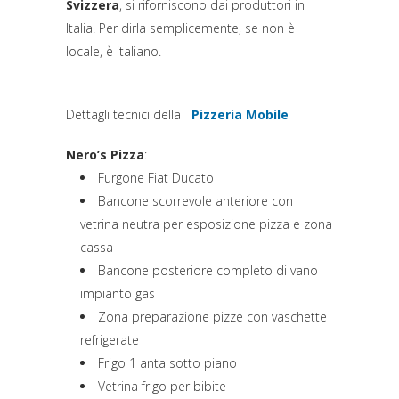
Svizzera
, si riforniscono dai produttori in
Italia. Per dirla semplicemente, se non è
locale, è italiano.
Dettagli tecnici della
Pizzeria Mobile
(si apre in una nuova sc
Nero’s Pizza
:
Furgone Fiat Ducato
Bancone scorrevole anteriore con
vetrina neutra per esposizione pizza e zona
cassa
Bancone posteriore completo di vano
impianto gas
Zona preparazione pizze con vaschette
refrigerate
Frigo 1 anta sotto piano
Vetrina frigo per bibite