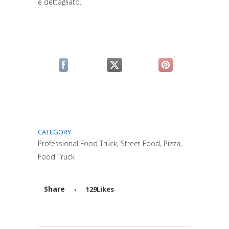
e dettagliato.
(si apre in una nuova scheda)
(si apre in una nuova scheda)
(si apre in una n
CATEGORY
Professional Food Truck, Street Food, Pizza,
Food Truck
Share
129
Likes
Attiva comando