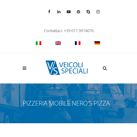
Vai alla pagina Facebook
Vai al profilo LinkedIn
Vai al canale YouTube
Vai al profilo Pinterest
Chiama su Skype
Vai al profilo Inst
Chiudi ricerca
Contattaci: +39 011 9974076
Apri la ricerca
PIZZERIA MOBILE NERO’S PIZZA