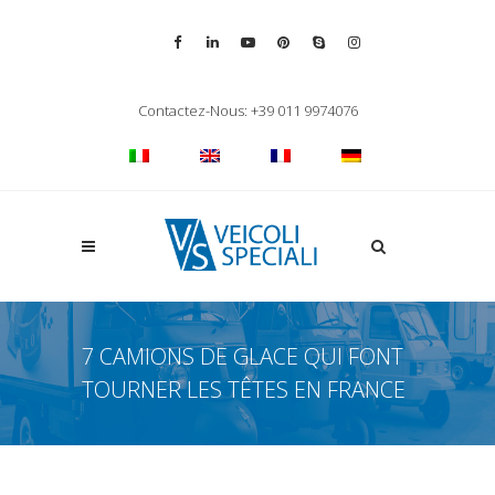
Vai alla pagina Facebook
Vai al profilo LinkedIn
Vai al canale YouTube
Vai al profilo Pinterest
Chiama su Skype
Vai al profilo Inst
Chiudi ricerca
Contactez-Nous: +39 011 9974076
Apri la ricerca
7 CAMIONS DE GLACE QUI FONT
TOURNER LES TÊTES EN FRANCE