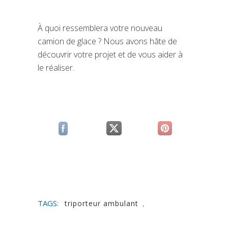
À quoi ressemblera votre nouveau
camion de glace ? Nous avons hâte de
découvrir votre projet et de vous aider à
le réaliser.
(si apre in una nuova scheda)
(si apre in una nuova scheda)
(si apre in una n
TAGS:
triporteur ambulant
,