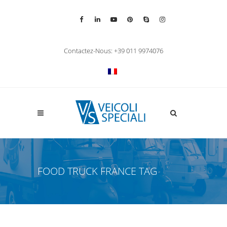
Vai alla pagina Facebook
Vai al profilo LinkedIn
Vai al canale YouTube
Vai al profilo Pinterest
Chiama su Skype
Vai al profilo Insta
Chiudi ricerca
Contactez-Nous: +39 011 9974076
Apri la ricerca
FOOD TRUCK FRANCE TAG