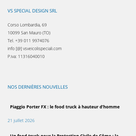
VS SPECIAL DESIGN SRL
Corso Lombardia, 69
10099 San Mauro (TO)
Tel. +39 011 9974076
info [@] vsveicolispeciali.com
P.iva: 11316040010
NOS DERNIÈRES NOUVELLES
Piaggio Porter FX : le food truck à hauteur d’homme
21 juillet 2026
Un food truck pour la Protection Civile de Côme : la