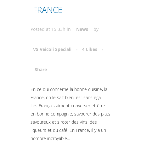
FRANCE
Posted at 15:33h
in
News
by
VS Veicoli Speciali
4
Likes
Share
Attiva comando
En ce qui concerne la bonne cuisine, la
France, on le sait bien, est sans égal.
Les Français aiment converser et être
en bonne compagnie, savourer des plats
savoureux et siroter des vins, des
liqueurs et du café. En France, il y a un
nombre incroyable...