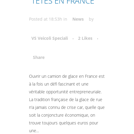
TÊTES EN FRANCE
Posted at 18:53h
in
News
by
VS Veicoli Speciali
2
Likes
Share
Attiva comando
Ouvrir un camion de glace en France est
à la fois un défi fascinant et une
véritable opportunité entrepreneuriale.
La tradition française de la glace de rue
n’a jamais connu de crise car, quelle que
soit la conjoncture économique, on
trouve toujours quelques euros pour
une...