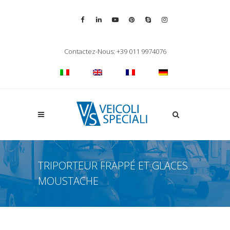
Vai alla pagina Facebook
Vai al profilo LinkedIn
Vai al canale YouTube
Vai al profilo Pinterest
Chiama su Skype
Vai al profilo Inst
Chiudi ricerca
Contactez-Nous: +39 011 9974076
Apri la ricerca
TRIPORTEUR FRAPPÉ ET GLACES
MOUSTACHE