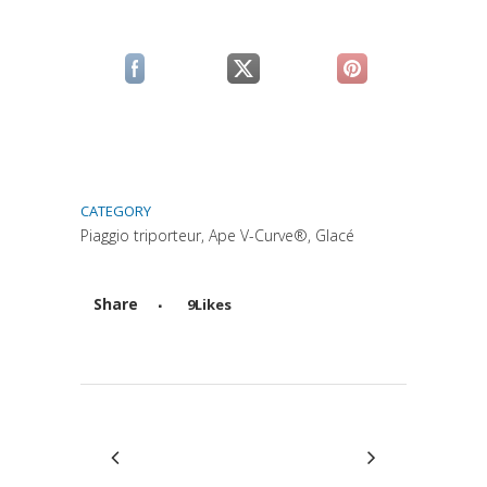
(si apre in una nuova scheda)
(si apre in una nuova scheda)
(si apre in una n
CATEGORY
Piaggio triporteur, Ape V-Curve®, Glacé
Share
9
Likes
Attiva comando