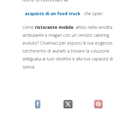
acquisto di un food truck
che operi
(si apre in una nuova scheda)
come
ristorante mobile
, attivo nella vendita
ambulante e magari con un servizio catering
evoluto? Chiamaci per esporci le tue esigenze,
cercheremo di aiutarti a trovare la soluzione
adeguata ai tuoi obiettivi e alla tua capacità di
spesa.
(si apre in una nuova scheda)
(si apre in una nuova scheda)
(si apre in una n