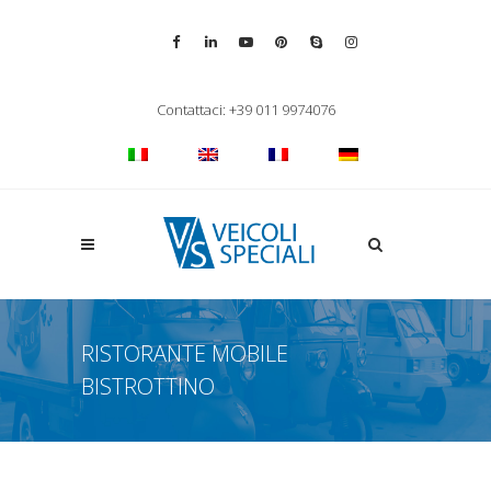
Vai alla pagina Facebook
Vai al profilo LinkedIn
Vai al canale YouTube
Vai al profilo Pinterest
Chiama su Skype
Vai al profilo Inst
Chiudi ricerca
Contattaci: +39 011 9974076
Apri la ricerca
RISTORANTE MOBILE
BISTROTTINO