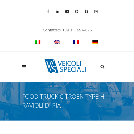
Vai alla pagina Facebook
Vai al profilo LinkedIn
Vai al canale YouTube
Vai al profilo Pinterest
Chiama su Skype
Vai al profilo Inst
Chiudi ricerca
Contattaci: +39 011 9974076
Apri la ricerca
FOOD TRUCK CITROEN TYPE H – I
RAVIOLI DI PIA