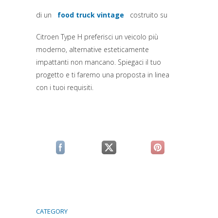
di un
food truck vintage
costruito su
(si apre in una nuova scheda)
Citroen Type H preferisci un veicolo più
moderno, alternative esteticamente
impattanti non mancano. Spiegaci il tuo
progetto e ti faremo una proposta in linea
con i tuoi requisiti.
(si apre in una nuova scheda)
(si apre in una nuova scheda)
(si apre in una n
CATEGORY