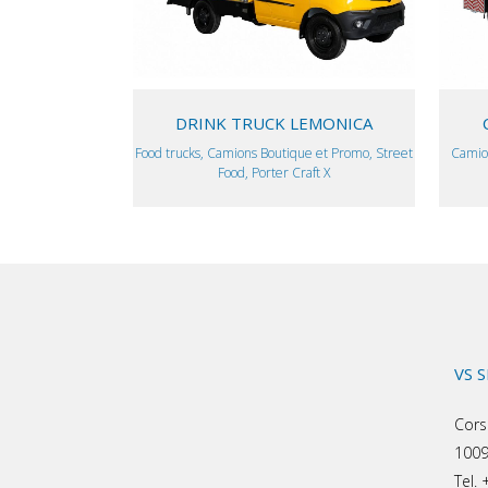
DRINK TRUCK LEMONICA
Food trucks, Camions Boutique et Promo, Street
Camio
Food, Porter Craft X
VS 
Cors
1009
Tel.