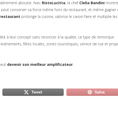
culièrement aboutie. Avec
RistoLucitta
, la chef
Clelia Bandini
montr
 peut conserver sa force même hors du restaurant, et même gagner 
restaurant
prolonge la cuisine, valorise le savoir-faire et multiplie les
lité à leur concept sans renoncer à la qualité, ce type de remorque
 événements, fêtes locales, zones touristiques, service de rue et proje
 peut
devenir son meilleur amplificateur
.
Tweet
Salva
scheda)
(si apre in una nuova scheda)
(si apre in