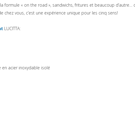
n la formule « on the road », sandwichs, fritures et beaucoup d’autre…
e chez vous, c’est une expérience unique pour les cinq sens!
(si apre in una nuova scheda)
nt
LUCITTA:
e en acier inoxydable isolé