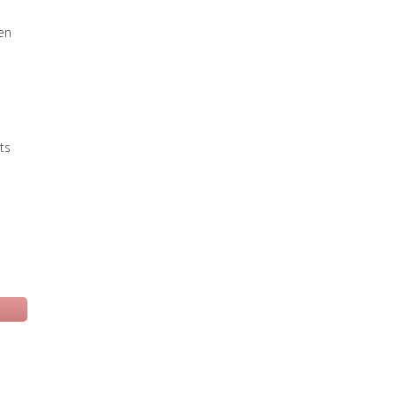
e
en
ts
 una nuova scheda)