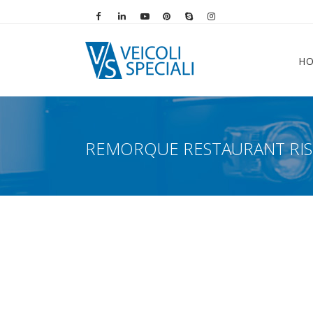
Vai alla pagina Facebook
Vai al profilo LinkedIn
Vai al canale YouTube
Vai al profilo Pinterest
Chiama su Skype
Vai al profilo Instag
H
REMORQUE RESTAURANT RIS