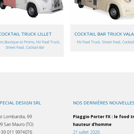
COCKTAIL TRUCK LILLET
COCKTAIL BAR TRUCK VAL
ns Boutique et Promo, NV Food Truck,
NV Food Truck, Street Food, Cocktai
Street Food, Cocktail-Bar
SPECIAL DESIGN SRL
NOS DERNIÈRES NOUVELLE
o Lombardia, 69
Piaggio Porter FX : le food t
9 San Mauro (TO)
hauteur d’homme
 +39 011 9974076
21 juillet 2026