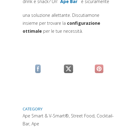
drink e snack? Un’
Ape Bar
è sicuramente
(si apre in una nuova scheda)
una soluzione allettante. Discutiamone
insieme per trovare la
configurazione
ottimale
per le tue necessità.
(si apre in una nuova scheda)
(si apre in una nuova scheda)
(si apre in una n
CATEGORY
Ape Smart & V-Smart®, Street Food, Cocktail-
Bar, Ape