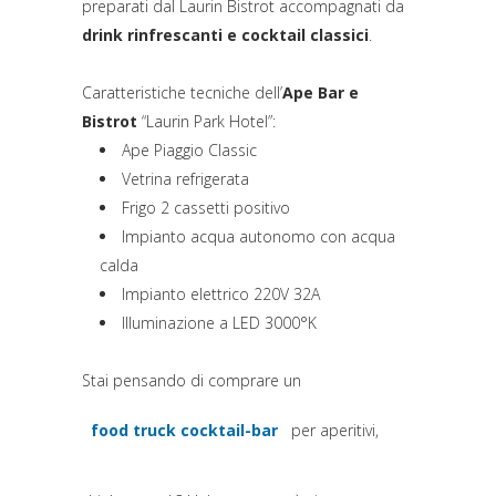
preparati dal Laurin Bistrot accompagnati da
drink rinfrescanti e cocktail classici
.
Caratteristiche tecniche dell’
Ape Bar e
Bistrot
“Laurin Park Hotel”:
Ape Piaggio Classic
Vetrina refrigerata
Frigo 2 cassetti positivo
Impianto acqua autonomo con acqua
calda
Impianto elettrico 220V 32A
Illuminazione a LED 3000°K
Stai pensando di comprare un
food truck cocktail-bar
per aperitivi,
(si apre in una nuova scheda)