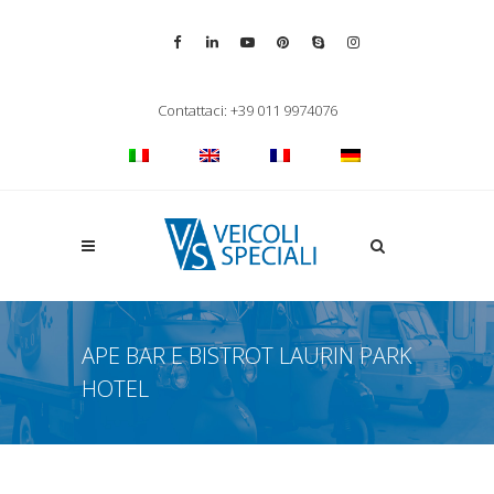
Vai alla pagina Facebook
Vai al profilo LinkedIn
Vai al canale YouTube
Vai al profilo Pinterest
Chiama su Skype
Vai al profilo Inst
Chiudi ricerca
Contattaci: +39 011 9974076
Apri la ricerca
APE BAR E BISTROT LAURIN PARK
HOTEL