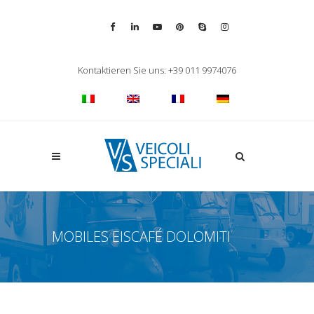
Vai alla pagina Facebook
Vai al profilo LinkedIn
Vai al canale YouTube
Vai al profilo Pinterest
Chiama su Skype
Vai al profilo Inst
Chiudi ricerca
Kontaktieren Sie uns: +39 011 9974076
Apri la ricerca
MOBILES EISCAFÉ DOLOMITI