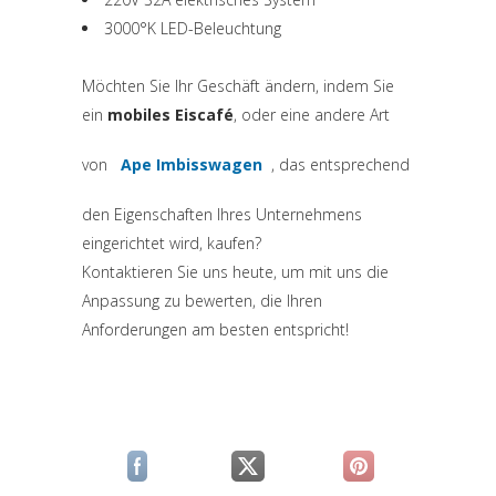
3000°K LED-Beleuchtung
Möchten Sie Ihr Geschäft ändern, indem Sie
ein
mobiles Eiscafé
, oder eine andere Art
von
Ape Imbisswagen
, das entsprechend
(si apre in una nuova scheda)
den Eigenschaften Ihres Unternehmens
eingerichtet wird, kaufen?
Kontaktieren Sie uns heute, um mit uns die
Anpassung zu bewerten, die Ihren
Anforderungen am besten entspricht!
(si apre in una nuova scheda)
(si apre in una nuova scheda)
(si apre in una n