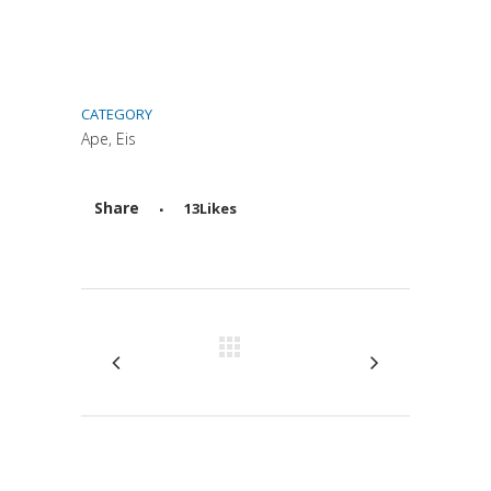
CATEGORY
Ape, Eis
Share
13
Likes
Attiva comando