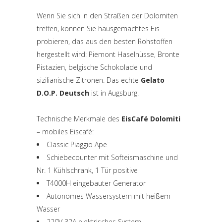
Wenn Sie sich in den Straßen der Dolomiten
treffen, können Sie hausgemachtes Eis
probieren, das aus den besten Rohstoffen
hergestellt wird: Piemont Haselnüsse, Bronte
Pistazien, belgische Schokolade und
sizilianische Zitronen. Das echte
Gelato
D.O.P. Deutsch
ist in Augsburg.
Technische Merkmale des
EisCafé Dolomiti
– mobiles Eiscafé:
Classic Piaggio Ape
Schiebecounter mit Softeismaschine und
Nr. 1 Kühlschrank, 1 Tür positive
T4000H eingebauter Generator
Autonomes Wassersystem mit heißem
Wasser
220V 32A elektrisches System